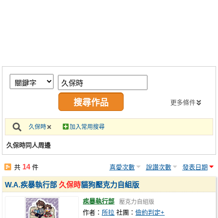
同人社團
工作委託
同人宣傳看板
繪圖藝廊
交流中心
攤位轉讓區
更多條件
會員功能選單
久保時
加入常用搜尋
會員中心
久保時同人周邊
註冊會員
14
共
件
喜愛次數
說讚次數
發表日期
登入
W.A.疾暴執行部
久保時
貓狗壓克力自組版
疾暴執行部
壓克力自組版
作者：
所拉
社團：
儉約判定+