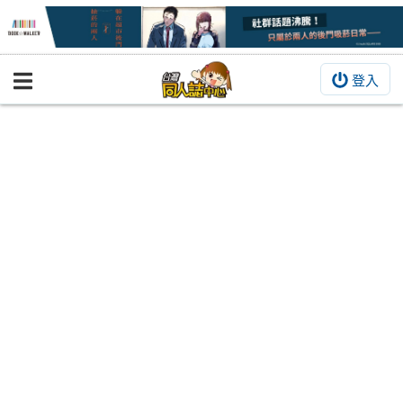
登入
BOOKY書集倉庫
同人作品
同人誌
同人周邊
同人數位作品
活動&消息
同人誌活動
最新消息
同人相關店家
宣傳&交流