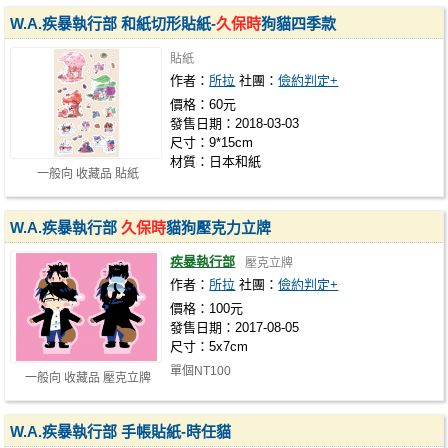
W.A.疾暴執行部 和紙切形貼紙-
久保時
狗貓四季款
貼紙
作者：
所拉
社團：
儉約判定+
價格：60元
發售日期：2018-03-03
尺寸：9*15cm
材質：日本和紙
一般向 收藏品 貼紙
W.A.疾暴執行部
久保時
貓狗壓克力立牌
疾暴執行部
壓克立牌
作者：
所拉
社團：
儉約判定+
價格：100元
發售日期：2017-08-05
尺寸：5x7cm
單個NT100
一般向 收藏品 壓克立牌
W.A.疾暴執行部 手帳貼紙-時任貓