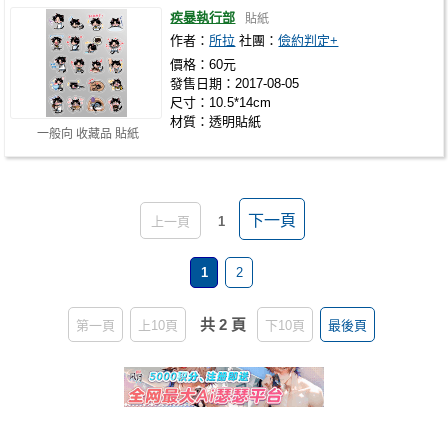
疾暴執行部
貼紙
作者：
所拉
社團：
儉約判定+
價格：60元
發售日期：2017-08-05
尺寸：10.5*14cm
材質：透明貼紙
一般向 收藏品 貼紙
下一頁
上一頁
1
1
2
共 2 頁
第一頁
上10頁
下10頁
最後頁