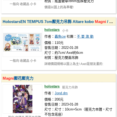
材質：瓶蓋徽章/8mm加厚壓克力
一般向 收藏品 小卡
價錢以圖上的為準喔!
HolostarsEN TEMPUS 7cm壓克力吊飾 Altare kobo
Magni
/ 6cm Axel
holostars
小卡
作者：
轟魚cw
社團：
不 要 激 動
價格：110元
發售日期：2022-01-28
尺寸：約7cm/ Axel約6cm
材質：壓克力雙面吊飾
一般向 收藏品 小卡
詳細價錢規格以圖上為主! Axel是朋友畫的:
https://www.plurk.com/p/p54asi
Magni
壓花壓克力
holostars
壓克力吊飾
作者：
Jond.dm
價格：200元
發售日期：2023-01-28
尺寸：尺寸：10cm×5cm（壓克力本體，尺寸
不包含底座）