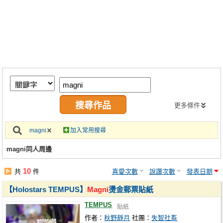
同人社團
工作委託
同人宣傳看板
繪圖藝廊
交流中心
攤位轉讓區
更多條件
會員功能選單
magni
加入常用搜尋
會員中心
magni同人周邊
註冊會員
10
共
件
喜愛次數
說讚次數
發表日期
登入
【Holostars TEMPUS】
Magni
燙金郵票貼紙
TEMPUS
貼紙
作者：
秋野靜月
社團：
失智社畜