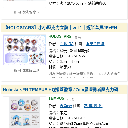
尺寸：夾子10*6.5cm ・貼紙約各3cm
一般向 收藏品 小卡
【HOLOSTARS】小小壓克力立牌｜vol.1｜近半全員JP+EN
HOLOSTARS
立牌
作者：
YUKIRA
社團：
水果千層塔
價格：50元（Set:500元）
發售日期：2023-07-29
尺寸：3cm，3mm
材質：壓克力
一般向 收藏品 立牌
因為後續修圖統一濾鏡的關係，ロベさん的膚色
有點白皙，會在意的人請勿購買！ 預計…
HolostarsEN TEMPUS HQ瓶蓋徽章 / 7cm景深勇者壓克力磚
TEMPUS
小卡
作者：
轟魚cw
社團：
不 要 激 動
價格：未定
發售日期：2023-06-03
尺寸：徽章約3.2cm/厚壓克力約7cm