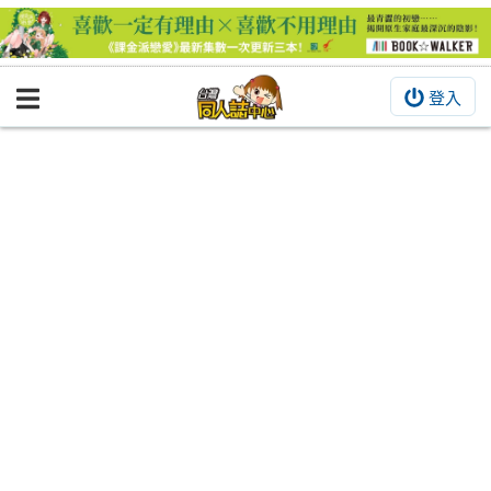
登入
BOOKY書集倉庫
同人作品
同人誌
同人周邊
同人數位作品
活動&消息
同人誌活動
最新消息
同人相關店家
宣傳&交流