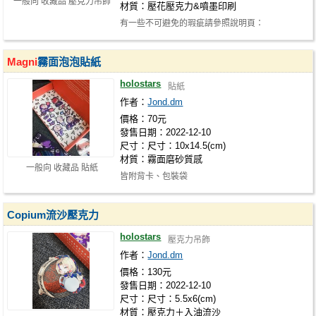
一般向 收藏品 壓克力吊飾
材質：壓花壓克力&噴墨印刷
有一些不可避免的瑕疵請參照說明頁：
https://docs.google.com/document/d/1D0BUS1…
Magni
霧面泡泡貼紙
holostars
貼紙
作者：
Jond.dm
價格：70元
發售日期：2022-12-10
尺寸：尺寸：10x14.5(cm)
材質：霧面磨砂質感
一般向 收藏品 貼紙
皆附背卡、包裝袋
Copium流沙壓克力
holostars
壓克力吊飾
作者：
Jond.dm
價格：130元
發售日期：2022-12-10
尺寸：尺寸：5.5x6(cm)
材質：壓克力＋入油流沙