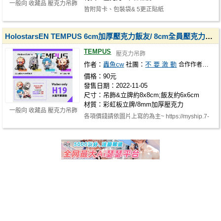
一般向 收藏品 壓克力吊飾
皆附背卡、包裝袋& 5更正貼紙
HolostarsEN TEMPUS 6cm加厚壓克力飯友/ 8cm全員壓克力吊飾 /8cm彩虹版立牌
TEMPUS
壓克力吊飾
作者：
轟魚cw
社團：
不 要 激 動
合作作者：
源飯
價格：90元
發售日期：2022-11-05
尺寸：吊飾&立牌約8x8cm;飯友約6x6cm
材質：彩虹板立牌/8mm加厚壓克力
一般向 收藏品 壓克力吊飾
各項價錢請依圖片上寫的為主~ https://myship.7-
11.com.tw/general/detail/GM2211…