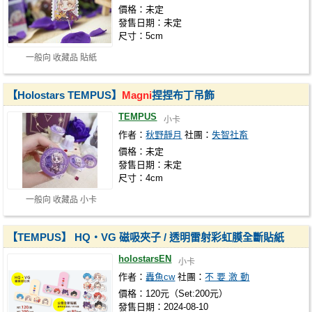
價格：未定
發售日期：未定
尺寸：5cm
一般向 收藏品 貼紙
【Holostars TEMPUS】
Magni
捏捏布丁吊飾
TEMPUS
小卡
作者：
秋野靜月
社團：
失智社畜
價格：未定
發售日期：未定
尺寸：4cm
一般向 收藏品 小卡
【TEMPUS】 HQ・VG 磁吸夾子 / 透明雷射彩虹膜全斷貼紙
holostarsEN
小卡
作者：
轟魚cw
社團：
不 要 激 動
價格：120元（Set:200元）
發售日期：2024-08-10