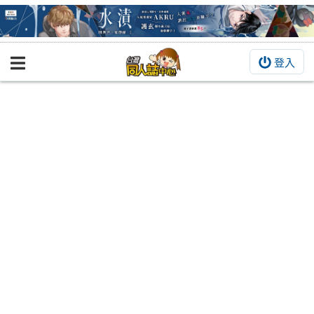
登入
BOOKY書集倉庫
同人作品
同人誌
同人周邊
同人數位作品
活動&消息
同人誌活動
最新消息
同人相關店家
宣傳&交流