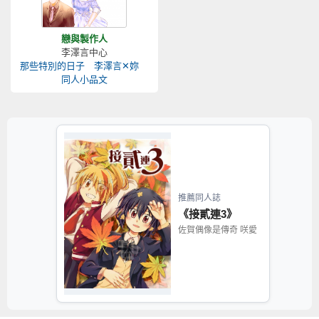
戀與製作人
李澤言中心
那些特別的日子 李澤言✕妳
同人小品文
推薦同人誌
《接貳連3》
佐賀偶像是傳奇 咲愛