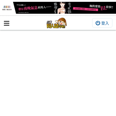
登入
BOOKY書集倉庫
同人作品
同人誌
同人周邊
同人數位作品
活動&消息
同人誌活動
最新消息
同人相關店家
宣傳&交流