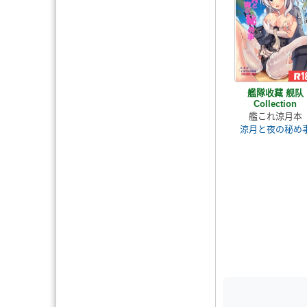
艦隊收藏 舰队
Collection
艦これ涼月本
涼月と夜の秘め