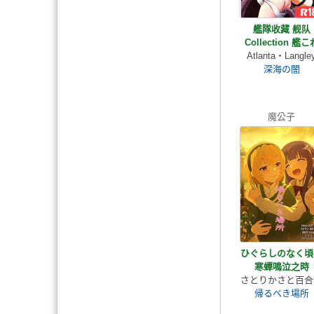
艦隊收藏 舰队
Collection 艦こ
Atlanta・Langle
深海の闇
魔公子
ひぐらしのなく頃
寒蟬鳴泣之時
さとりかさと百合
帰るべき場所