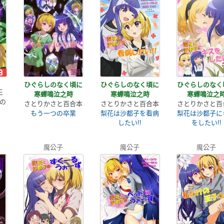
ひぐらしのなく頃に
ひぐらしのなく頃に
ひぐらしのなく
王
寒蟬鳴泣之時
寒蟬鳴泣之時
寒蟬鳴泣之
の
さとりかさと百合本
さとりかさと百合本
さとりかさと百
もう一つの卒業
梨花は沙都子を看病
梨花は沙都子に
したい!!
をしたい!!
魔公子
魔公子
魔公子