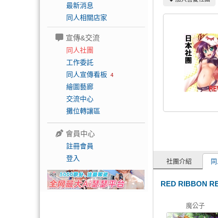
最新消息
同人相關店家
宣傳&交流
同人社團
工作委託
同人宣傳看板
4
繪圖藝廊
交流中心
攤位轉讓區
會員中心
註冊會員
登入
社團介紹
同
RED RIBBON
魔公子