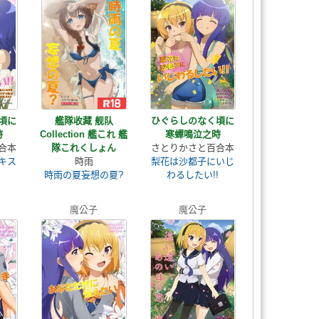
頃に
艦隊收藏 舰队
ひぐらしのなく頃に
時
Collection 艦これ 艦
寒蟬鳴泣之時
合本
隊これくしょん
さとりかさと百合本
キス
時雨
梨花は沙都子にいじ
時雨の夏妄想の夏?
わるしたい!!
魔公子
魔公子