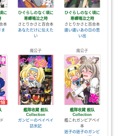
頃に
ひぐらしのなく頃に
ひぐらしのなく頃に
時
寒蟬鳴泣之時
寒蟬鳴泣之時
合本
さとりかさと百合本
さとりかさと百合本
さま
あなただけに伝えた
遠い遠いあの日の思
い
い出
魔公子
魔公子
队
艦隊收藏 舰队
艦隊收藏 舰队
Collection
Collection
ラド
ガンビーのベイベイ
艦これガンビアベイ
訪米記
本
迷子の迷子のガンビ