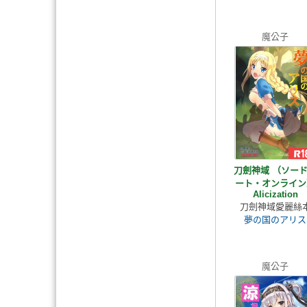
魔公子
刀劍神域 （ソー
ート・オンライン
Alicization
刀劍神域愛麗絲
夢の国のアリス
魔公子