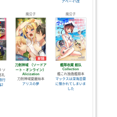
アベーイ!改
魔公子
魔公子
刀劍神域 （ソードア
艦隊收藏 舰队
Collection
O ソ
ート・オンライン）
艦これ独逸艦娘本
Alicization
巡礼
刀劍神域愛麗絲本
マックスは深海忌雷
旅行
アリスの夢
に懐かれてしまいま
編2
した