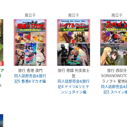
魔公子
魔公子
魔公子
ドア
旅行 香港 澳門
旅行 德國 列支敦士
旅行 西班牙
）
同人誌即売会&旅行
登
SORANOWOT
記5 香港&マカオ編
同人誌即売会&旅行
ラノヲト 聖地
本
記4 ドイツ&リヒテ
同人誌即売会&
ンシュタイン編
記3 スペイン