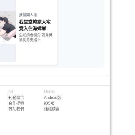
推薦同人誌
我堂堂韓家大宅
竟入住海蟑螂
全知讀者視角 韓秀英
被狗男男纏上
Ad
Mobile
刊登廣告
Android版
合作提案
iOS版
贊助我們
結帳精靈