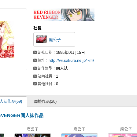
社長
魔公子
1995年01月15日
創社日期：
http://wr.sakura.ne.jp/~rrr/
網址：
同人誌
創作類型：
1
站內社員：
0
其他社員：
人誌作品(69)
周邊作品(28)
 REVENGER同人誌作品
魔公子
魔公子
魔公子