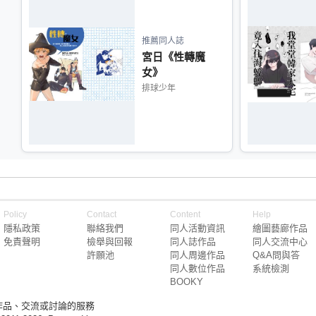
推薦同人誌
宮日《性轉魔
女》
排球少年
Policy
Contact
Content
Help
隱私政策
聯絡我們
同人活動資訊
繪圖藝廊作品
免責聲明
檢舉與回報
同人誌作品
同人交流中心
許願池
同人周邊作品
Q&A問與答
同人數位作品
系統檢測
BOOKY
作品、交流或討論的服務