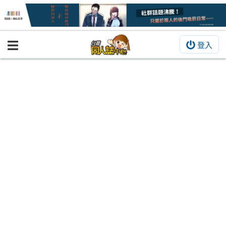
登入
BOOKY書集倉庫
同人作品
同人誌
同人周邊
同人數位作品
活動&消息
同人誌活動
最新消息
同人相關店家
宣傳&交流