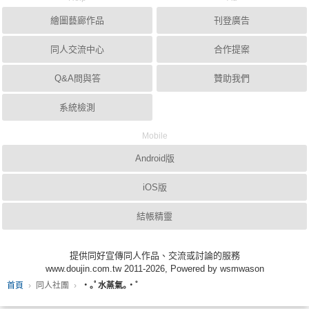
繪圖藝廊作品
刊登廣告
同人交流中心
合作提案
Q&A問與答
贊助我們
系統檢測
Mobile
Android版
iOS版
結帳精靈
提供同好宣傳同人作品、交流或討論的服務
www.doujin.com.tw 2011-2026, Powered by wsmwason
首頁
同人社團
・｡ﾟ水蒸氣｡・゜