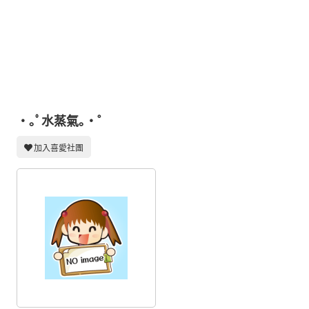
同人社團
工作委託
同人宣傳看板
繪圖藝廊
交流中心
・｡ﾟ水蒸氣｡・゜
攤位轉讓區
加入喜愛社團
會員功能選單
會員中心
註冊會員
登入