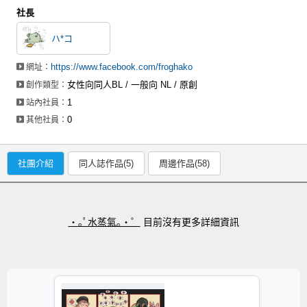
社長
ハ*コ
https://www.facebook.com/froghako
網址：
女性向同人BL / 一般向 NL / 原創
創作類型：
1
站內社員：
0
其他社員：
社團介紹
同人誌作品(5)
周邊作品(58)
・｡ﾟ水蒸氣｡・゜
目前沒有更多詳細資訊