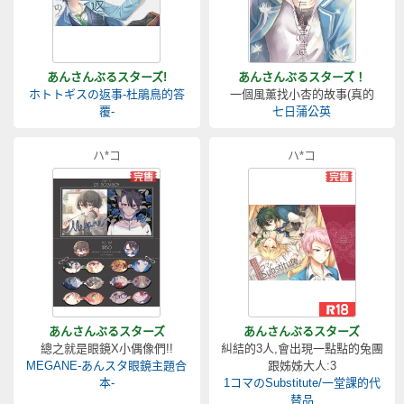
あんさんぶるスターズ!
あんさんぶるスターズ！
ホトトギスの返事-杜鵑鳥的答
一個風薰找小杏的故事(真的
覆-
七日蒲公英
ハ*コ
ハ*コ
あんさんぶるスターズ
あんさんぶるスターズ
總之就是眼鏡X小偶像們!!
糾結的3人,會出現一點點的兔團
MEGANE-あんスタ眼鏡主題合
跟姊姊大人:3
本-
1コマのSubstitute/一堂課的代
替品