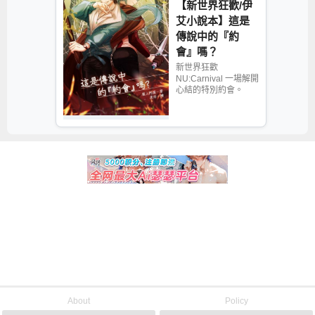
【新世界狂歡/伊
艾小說本】這是
傳說中的『約
會』嗎？
新世界狂歡
NU:Carnival 一場解開
心結的特別約會。
About
Policy