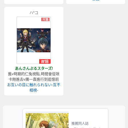
ハ*コ
あんさんぶるスターズ!
舊v時期的仁兔視點,時間會從咪
卡剛進去v團一直進行到追憶前
お互いの目に触れられない-互不
相視-
推薦同人誌