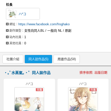
社長
ハ*コ
https://www.facebook.com/froghako
網址：
女性向同人BL / 一般向 NL / 原創
創作類型：
1
站內社員：
0
其他社員：
社團介紹
同人誌作品(5)
周邊作品(58)
・｡ﾟ水蒸氣｡・゜同人誌作品
排序依照: 出版日期
ハ*コ
ハ*コ