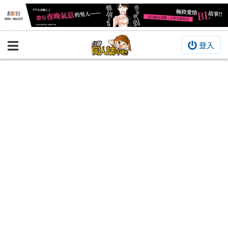
登入
BOOKY書集倉庫
同人作品
同人誌
同人周邊
同人數位作品
活動&消息
同人誌活動
最新消息
同人相關店家
宣傳&交流