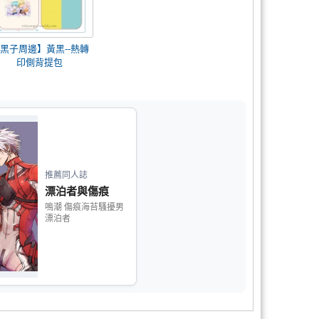
黑子周邊】黃黑--熱轉
印側背提包
推薦同人誌
漂泊者與傷痕
鳴潮 傷痕海苔騷擾男
漂泊者