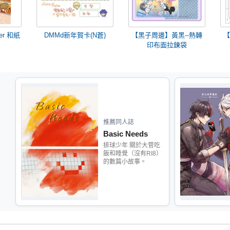
er 和紙
DMMd新年賀卡(N蒼)
【黑子周邊】黃黑--熱轉
【
印布面拉鍊袋
推薦同人誌
Basic Needs
排球少年 關於大菅吃
飯和睡覺（沒有RI8）
的數篇小故事。