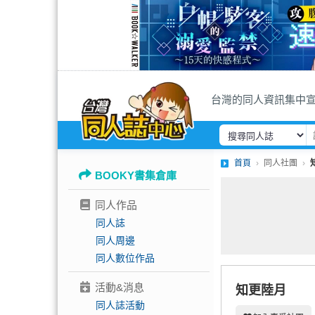
台灣的同人資訊集中
首頁
同人社團
BOOKY書集倉庫
同人作品
同人誌
同人周邊
同人數位作品
活動&消息
知更陸月
同人誌活動