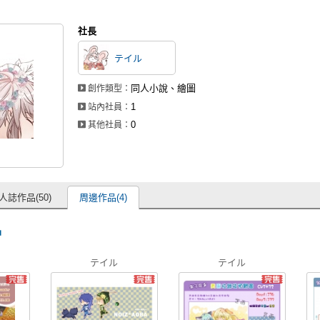
社長
テイル
同人小說、繪圖
創作類型：
1
站內社員：
0
其他社員：
人誌作品(50)
周邊作品(4)
品
テイル
テイル