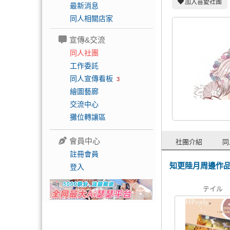
加入喜愛社團
最新消息
同人相關店家
宣傳&交流
同人社團
工作委託
同人宣傳看板
3
繪圖藝廊
交流中心
攤位轉讓區
會員中心
社團介紹
同
註冊會員
知更陸月周邊作
登入
テイル