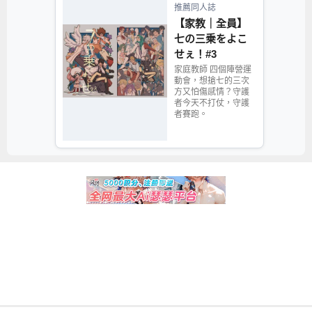
推薦同人誌
【家教｜全員】
七の三乗をよこ
せぇ！#3
家庭教師 四個陣營運
動會，想搶七的三次
方又怕傷感情？守護
者今天不打仗，守護
者賽跑。