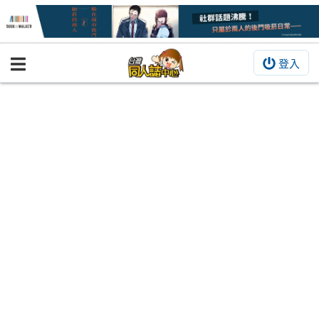
登入
BOOKY書集倉庫
同人作品
同人誌
同人周邊
同人數位作品
活動&消息
同人誌活動
最新消息
同人相關店家
宣傳&交流