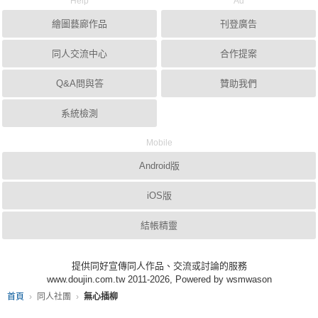
Help
Ad
繪圖藝廊作品
刊登廣告
同人交流中心
合作提案
Q&A問與答
贊助我們
系統檢測
Mobile
Android版
iOS版
結帳精靈
提供同好宣傳同人作品、交流或討論的服務
www.doujin.com.tw 2011-2026, Powered by wsmwason
首頁
同人社團
無心插柳