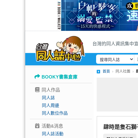
台灣的同人資訊集中
首頁
同人社團
BOOKY書集倉庫
同人作品
同人誌
同人周邊
同人數位作品
活動&消息
肆時是隻石獅
同人誌活動