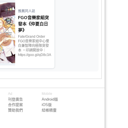
推薦同人誌
FGO音樂家組突
發本《仲夏白日
夢》
Fate/Grand Order
FGO音樂家組中心傻
白兼智障向極限突發
本 。印調開放中：
https://goo.gl/qD8c3A
Ad
Mobile
刊登廣告
Android版
合作提案
iOS版
贊助我們
結帳精靈