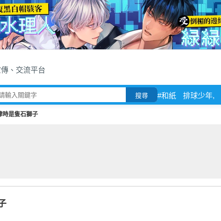
宣傳、交流平台
#和紙
排球少年,
搜尋
肆時是隻石獅子
子