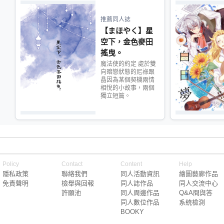
推薦同人誌
【まほやく】星
空下，金色麥田
搖曳。
魔法使的約定 處於雙
向暗戀狀態的尼祿跟
晶因為某個契機兩情
相悅的小故事，兩個
獨立短篇。
Policy
Contact
Content
Help
隱私政策
聯絡我們
同人活動資訊
繪圖藝廊作品
免責聲明
檢舉與回報
同人誌作品
同人交流中心
許願池
同人周邊作品
Q&A問與答
同人數位作品
系統檢測
BOOKY