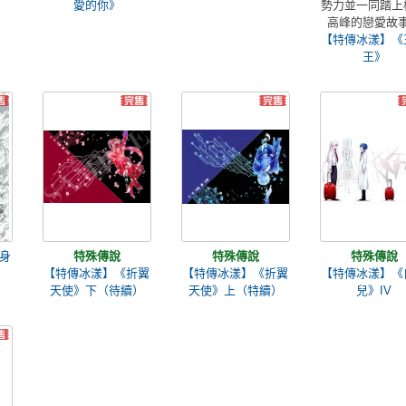
愛的你》
勢力並一同踏上
高峰的戀愛故
【特傳冰漾】《
王》
身
特殊傳說
特殊傳說
特殊傳說
【特傳冰漾】《折翼
【特傳冰漾】《折翼
【特傳冰漾】《
天使》下（待續）
天使》上（特續）
兒》IV