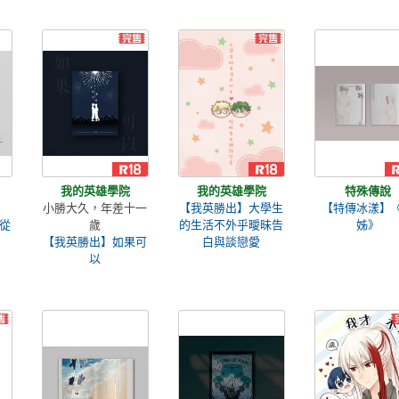
我的英雄學院
我的英雄學院
特殊傳說
小勝大久，年差十一
【我英勝出】大學生
【特傳冰漾】
從
歲
的生活不外乎曖昧告
姊》
【我英勝出】如果可
白與談戀愛
以