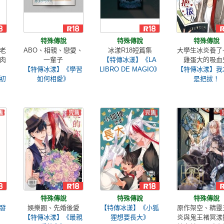
特殊傳說
特殊傳說
特殊傳說
老
ABO、相親、戀愛、
冰漾R18短篇集
大學生冰炎養了
肉
一輩子
【特傳冰漾】《LA
雞蛋大的吸血
【特傳冰漾】《學習
LIBRO DE MAGIO》
【特傳冰漾】我
初
如何相愛》
是把拔！
特殊傳說
特殊傳說
特殊傳說
發
娛樂圈、先婚後愛
【特傳冰漾】《小狐
原作架空、精靈
【特傳冰漾】《最親
狸想要長大》
炎與鬼王褚冥漾