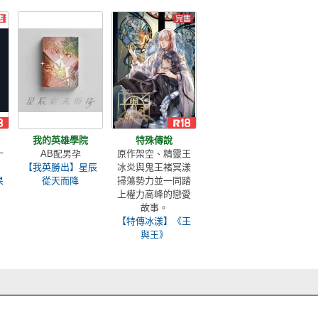
我的英雄學院
特殊傳說
十
AB配男孕
原作架空、精靈王
【我英勝出】星辰
冰炎與鬼王褚冥漾
果
從天而降
掃蕩勢力並一同踏
上權力高峰的戀愛
故事。
【特傳冰漾】《王
與王》