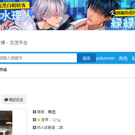
宣傳、交流平台
pokemon
角色
搜尋
作品
傳送訊息
啊念
暱稱：
125g
星幣
：
25
同人誌數量：