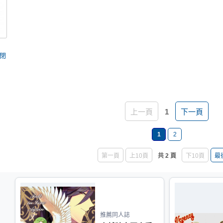
閉
上一頁
1
下一頁
1
2
第一頁
上10頁
共 2 頁
下10頁
最
推薦同人誌