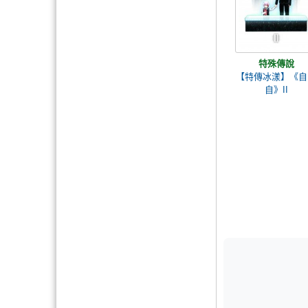
特殊傳說
【特傳冰漾】《自
自》II