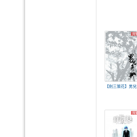
【劍三策花】男兒