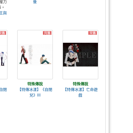
權力
後
事。
王與
特殊傳說
特殊傳說
自閉
【特傳冰漾】《自閉
【特傳冰漾】亡命遊
兒》III
戲