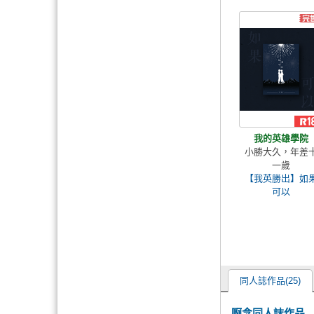
我的英雄學院
小勝大久，年差
一歲
【我英勝出】如
可以
同人誌作品(25)
啊念同人誌作品