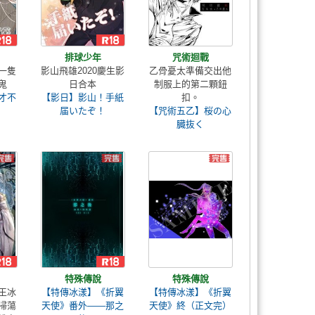
排球少年
咒術迴戰
一隻
影山飛雄2020慶生影
乙骨憂太準備交出他
鬼
日合本
制服上的第二顆鈕
才不
【影日】影山！手紙
扣。
届いたぞ！
【咒術五乙】桜の心
臓抜く
特殊傳說
特殊傳說
王冰
【特傳冰漾】《折翼
【特傳冰漾】《折翼
掃蕩
天使》番外——那之
天使》終（正文完）