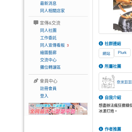
最新消息
同人相關店家
宣傳&交流
同人社團
工作委託
社群連結
同人宣傳看板
3
繪圖藝廊
Plurk
網站
交流中心
所屬社團
攤位轉讓區
會員中心
奈米巨巨
註冊會員
登入
自我介紹
想盡辦法瘋狂撒糖
冰漾打炮。
作者推薦