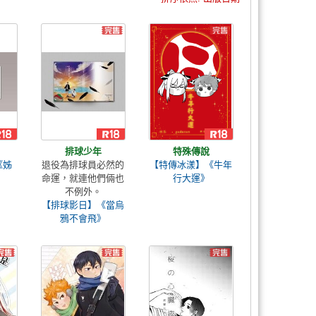
排球少年
特殊傳說
《姊
退役為排球員必然的
【特傳冰漾】《牛年
命運，就連他們倆也
行大運》
不例外。
【排球影日】《當烏
鴉不會飛》