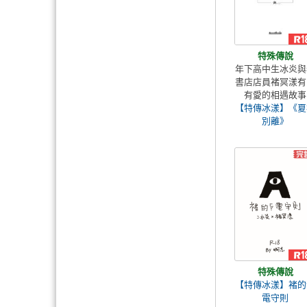
特殊傳說
年下高中生冰炎與
書店店員褚冥漾有
有愛的相遇故事
【特傳冰漾】《夏
別離》
特殊傳說
【特傳冰漾】褚的
電守則