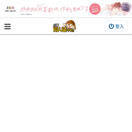
登入
BOOKY書集倉庫
同人作品
同人誌
同人周邊
同人數位作品
活動&消息
同人誌活動
最新消息
同人相關店家
宣傳&交流