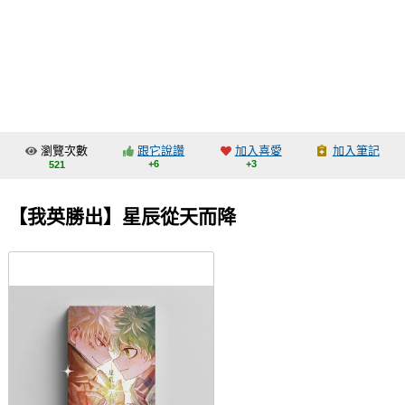
同人社團
工作委託
同人宣傳看板
繪圖藝廊
瀏覽次數
跟它說讚
加入喜愛
加入筆記
交流中心
+6
+3
521
攤位轉讓區
【我英勝出】星辰從天而降
會員功能選單
會員中心
註冊會員
登入