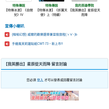
特殊傳說
特殊傳說
我的英雄學院
【特傳冰漾】《自閉
【特傳冰漾】《折翼天
【我英勝出】星辰從天
兒》IV
使》上（特續）
而降
宣傳小喇叭
{暗喻幻想} 威爾的歡樂選舉兼冒險旅程(ゝ∀･)b
手繪風芙莉蓮貼紙CWT-73，新上市!!
【我英勝出】星辰從天而降 留言討論
您必須
登入
才可以發表或回覆留言討論