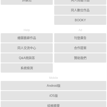
許願池
同人周邊作品
同人數位作品
BOOKY
Help
Ad
繪圖藝廊作品
刊登廣告
同人交流中心
合作提案
Q&A問與答
贊助我們
系統檢測
Mobile
Android版
iOS版
結帳精靈