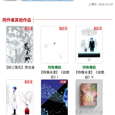
上傳於: 2026-02-04
同作者其他作品
【劍三策花】男兒身
特殊傳說
特殊傳說
【特傳冰漾】《自閉
【特傳冰漾】《自閉
兒》I
自》II