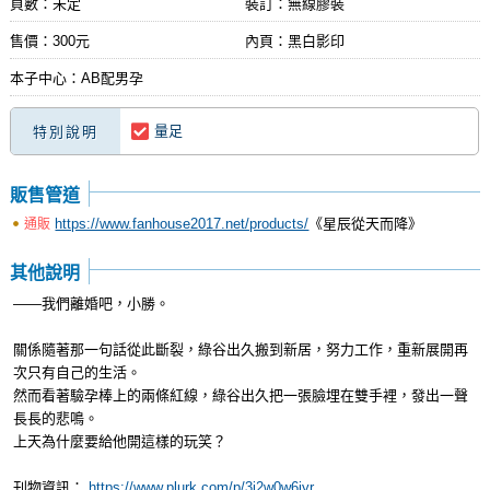
頁數：未定
裝訂：無線膠裝
售價：300元
內頁：黑白影印
本子中心：AB配男孕
量足
特別說明
販售管道
https://www.fanhouse2017.net/products/
《星辰從天而降》
通販
其他說明
——我們離婚吧，小勝。
關係隨著那一句話從此斷裂，綠谷出久搬到新居，努力工作，重新展開再
次只有自己的生活。
然而看著驗孕棒上的兩條紅線，綠谷出久把一張臉埋在雙手裡，發出一聲
長長的悲鳴。
上天為什麼要給他開這樣的玩笑？
刊物資訊：
https://www.plurk.com/p/3i2w0w6iyr