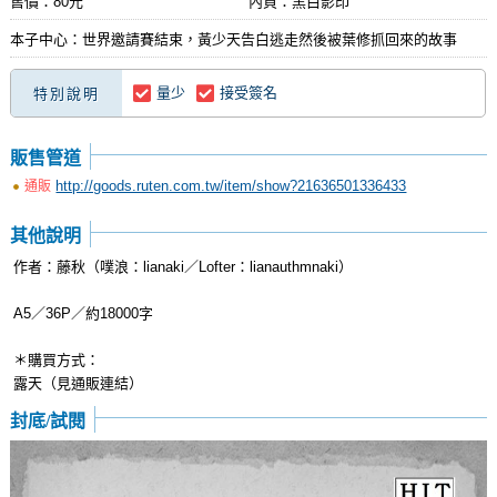
售價：80元
內頁：黑白影印
本子中心：世界邀請賽結束，黃少天告白逃走然後被葉修抓回來的故事
量少
接受簽名
特別說明
販售管道
http://goods.ruten.com.tw/item/show?21636501336433
通販
其他說明
作者：藤秋（噗浪：lianaki／Lofter：lianauthmnaki）
A5／36P／約18000字
＊購買方式：
露天（見通販連結）
封底/試閱