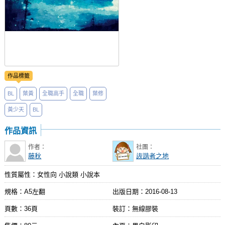
作品標籤
BL
葉黃
全職高手
全職
葉修
黃少天
BL
作品資訊
作者：
社團：
藤秋
詼諧者之地
性質屬性：女性向 小說類 小說本
規格：A5左翻
出版日期：
2016-08-13
頁數：36頁
裝訂：無線膠裝