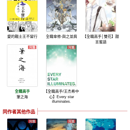
愛的戰士王不留行
全職傘修-與之並肩
【全職高手│雙花】甜
言蜜語
全職高手
【全職高手/王杰希中
筆之海
心】Every star
illuminates.
同作者其他作品