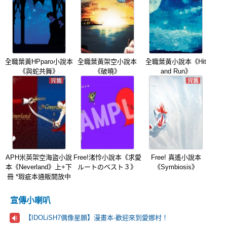
全職葉黃HPparo小說本
全職葉黃架空小說本
全職葉黃小說本《Hit
《與蛇共舞》
《破曉》
and Run》
APH米英架空海盜小說
Free!渚怜小說本《求愛
Free! 真遙小說本
本《Neverland》上+下
ルートのベスト３》
《Symbiosis》
冊 *瑕疵本通販開放中
宣傳小喇叭
【IDOLiSH7偶像星願】漫畫本-歡迎來到愛娜村！