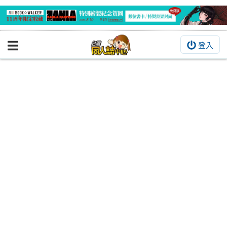
登入
BOOKY書集倉庫
同人作品
同人誌
同人周邊
同人數位作品
活動&消息
同人誌活動
最新消息
同人相關店家
宣傳&交流