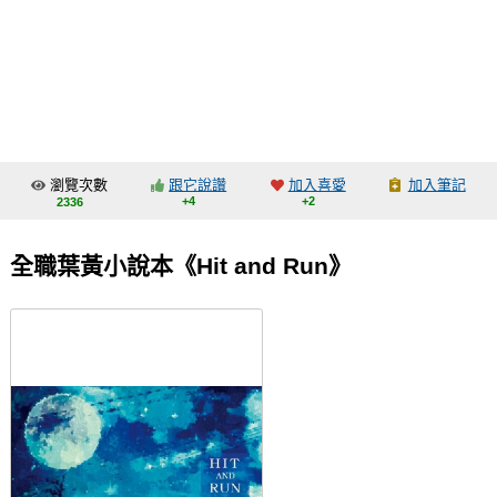
同人社團
工作委託
同人宣傳看板
繪圖藝廊
瀏覽次數
跟它說讚
加入喜愛
加入筆記
交流中心
+4
+2
2336
攤位轉讓區
全職葉黃小說本《Hit and Run》
會員功能選單
會員中心
註冊會員
登入