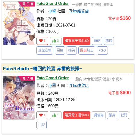
Fate/Grand Order
一般向
綜合動漫類
漫畫本
作者：
小翠
社團：
7Hrs雜貨店
$160
頁數：20頁
電子書
出版日期：2021-07-01
價格：160元
1
3
購買電子書
$160
萌萌
糟糕
形象崩壞
惡搞
搞笑
圓桌
騎士
FGO
Fate/Rebirth ~輪回的終焉 赤雷的抉擇~
Fate/Grand Order
一般向
綜合動漫類
漫畫+小說本
作者：
小翠
社團：
7Hrs雜貨店
$600
頁數：240頁
電子書
出版日期：2021-12-25
價格：600元
1
1
購買電子書
$600
劇情向
嚴肅
戰鬥
小說