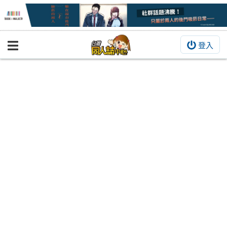
登入
BOOKY書集倉庫
同人作品
同人誌
同人周邊
同人數位作品
活動&消息
同人誌活動
最新消息
同人相關店家
宣傳&交流