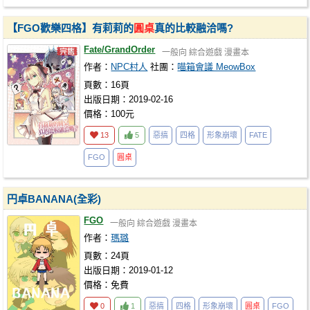
【FGO歡樂四格】有莉莉的
圓桌
真的比較融洽嗎?
Fate/GrandOrder
一般向
綜合遊戲
漫畫本
作者：
NPC村人
社團：
喵箱會議 MeowBox
頁數：16頁
出版日期：2019-02-16
價格：100元
13
5
惡搞
四格
形象崩壞
FATE
FGO
圓桌
円卓BANANA(全彩)
FGO
一般向
綜合遊戲
漫畫本
作者：
瑪璐
頁數：24頁
出版日期：2019-01-12
價格：免費
0
1
惡搞
四格
形象崩壞
圓桌
FGO