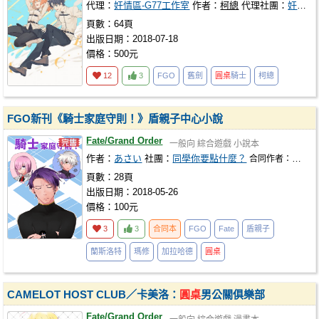
代理：
奸情區-G77工作室
作者：
柯總
代理社團：
奸情區-G77工作室
頁數：64頁
出版日期：2018-07-18
價格：500元
12
3
FGO
舊劍
圓桌
騎士
柯總
FGO新刊《騎士家庭守則！》盾親子中心小說
Fate/Grand Order
一般向
綜合遊戲
小說本
作者：
あさい
社團：
同學你要點什麼？
合同作者：
阿灼
頁數：28頁
出版日期：2018-05-26
價格：100元
3
3
合同本
FGO
Fate
盾親子
蘭斯洛特
瑪修
加拉哈德
圓桌
CAMELOT HOST CLUB／卡美洛：
圓桌
男公關俱樂部
Fate/Grand Order