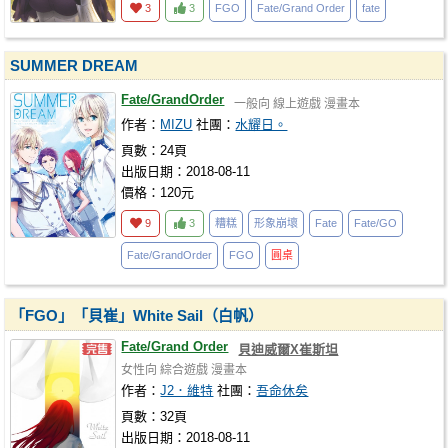
3
3
FGO
Fate/Grand Order
fate
SUMMER DREAM
Fate/GrandOrder
一般向
線上遊戲
漫畫本
作者：
MIZU
社團：
水耀日。
頁數：24頁
出版日期：2018-08-11
價格：120元
9
3
糟糕
形象崩壞
Fate
Fate/GO
Fate/GrandOrder
FGO
圓桌
「FGO」「貝崔」White Sail（白帆）
Fate/Grand Order
貝迪威爾X崔斯坦
女性向
綜合遊戲
漫畫本
作者：
J2．維特
社團：
吾命休矣
頁數：32頁
出版日期：2018-08-11