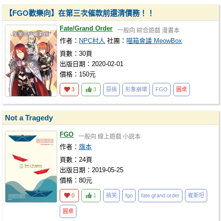
【FGO歡樂向】在第三次催款前還清債務！！
Fate/Grand Order
一般向
綜合遊戲
漫畫本
作者：
NPC村人
社團：
喵箱會議 MeowBox
頁數：30頁
出版日期：2020-02-01
價格：150元
3
3
惡搞
形象崩壞
FGO
圓桌
Not a Tragedy
FGO
一般向
線上遊戲
小說本
作者：
旗本
頁數：24頁
出版日期：2019-05-25
價格：80元
0
1
搞笑
fgo
fate grand order
崔斯坦
圓桌