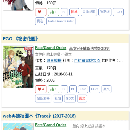
價格：150元
1
1
BL
圓桌
貝迪威爾
崔斯坦
FGO
貝崔
Fate/Grand Order
FGO 《祕密花園》
Fate/Grand Order
高文+狂蘭斯洛特XGD男
女性向
線上遊戲
小說本
作者：
瀝青檸檬
社團：
自耕農實驗果園
共同作者：
禾日
頁數：170頁
出版日期：2018-08-11
價格：200元
4
1
BL
BL
Fate
FGO
高文
蘭斯洛特
狂蘭
GD男
圓桌
web再錄插圖本《Trace》(2017-2018)
Fate/Grand Order
一般向
線上遊戲
插畫本