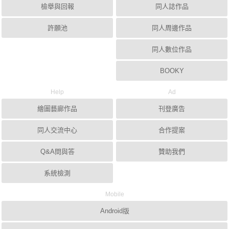
檢舉與回報
同人誌作品
許願池
同人周邊作品
同人數位作品
BOOKY
Help
Ad
繪圖藝廊作品
刊登廣告
同人交流中心
合作提案
Q&A問與答
贊助我們
系統檢測
Mobile
Android版