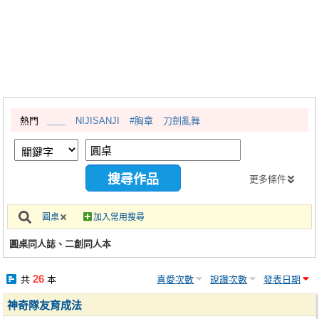
同人社團
工作委託
同人宣傳看板
繪圖藝廊
熱門
＿＿
NIJISANJI
#胸章
刀劍亂舞
交流中心
攤位轉讓區
會員功能選單
更多條件
會員中心
圓桌
加入常用搜尋
註冊會員
圓桌同人誌、二創同人本
登入
26
共
本
喜愛次數
說讚次數
發表日期
神奇隊友育成法