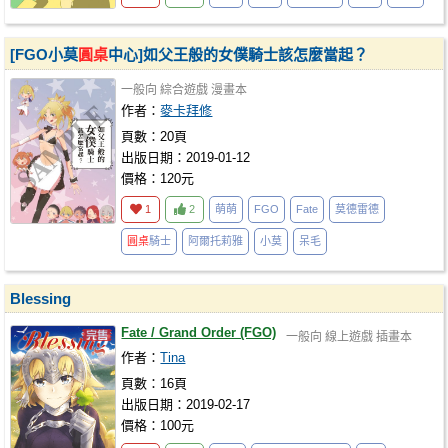
[FGO小莫
圓桌
中心]如父王般的女僕騎士該怎麼當起？
一般向
綜合遊戲
漫畫本
作者：
麥卡拜修
頁數：20頁
出版日期：2019-01-12
價格：120元
1
2
萌萌
FGO
Fate
莫德雷德
圓桌
騎士
阿爾托莉雅
小莫
呆毛
Blessing
Fate / Grand Order (FGO)
一般向
線上遊戲
插畫本
作者：
Tina
頁數：16頁
出版日期：2019-02-17
價格：100元