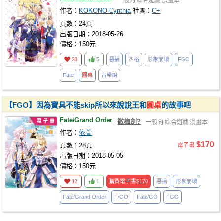
一般向
綜合遊戲
漫畫本
作者：
KOKONO Cynthia
社團：
C+
頁數：24頁
出版日期：2018-05-26
價格：150元
28
5
惡搞
四格
形象崩壞
FGO
Fate
圓桌
音樂組
【FGO】因為寶具不能skip所以來說說王和
圓桌
的故事吧
Fate/Grand Order
微梅劍?
一般向
綜合遊戲
漫畫本
作者：
依萱
$170
頁數：28頁
電子書
出版日期：2018-05-05
價格：150元
12
1
購買電子書
$170
惡搞
形象崩壞
Fate/Grand Order
F/GO
Fate/GO
FGO