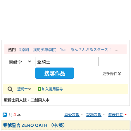
同人社團
工作委託
同人宣傳看板
繪圖藝廊
熱門
#原創
我的英雄學院
Yuri
あんさんぶるスターズ！
交流中心
攤位轉讓區
會員功能選單
更多條件
會員中心
聖騎士
加入常用搜尋
註冊會員
聖騎士同人誌、二創同人本
登入
4
共
本
喜愛次數
說讚次數
發表日期
零號誓言 ZERO OATH （中/英）