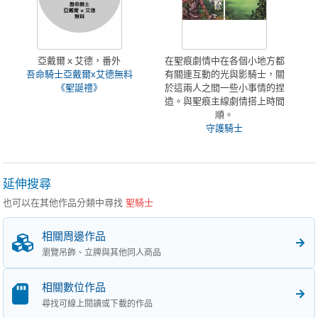
亞戴爾ｘ艾德，番外
在聖痕劇情中在各個小地方都
吾命騎士亞戴爾x艾德無料
有關連互動的光與影騎士，關
《聖誕禮》
於這兩人之間一些小事情的捏
造。與聖痕主線劇情搭上時間
順。
守護騎士
延伸搜尋
也可以在其他作品分類中尋找
聖騎士
相關周邊作品
瀏覽吊飾、立牌與其他同人商品
相關數位作品
尋找可線上閱讀或下載的作品