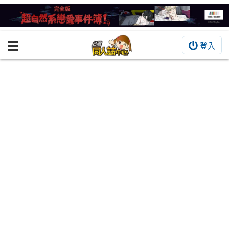
登入
BOOKY書集倉庫
同人作品
同人誌
同人周邊
同人數位作品
活動&消息
同人誌活動
最新消息
同人相關店家
宣傳&交流