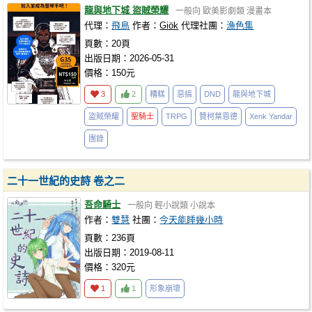
龍與地下城 盜賊榮耀
一般向
歐美影劇類
漫畫本
代理：
飛鳥
作者：
Giök
代理社團：
漁色集
頁數：20頁
出版日期：2026-05-31
價格：150元
3
2
糟糕
惡搞
DND
龍與地下城
盜賊榮耀
聖騎士
TRPG
贊柯葉恩德
Xenk Yandar
團錄
二十一世紀的史詩 卷之二
吾命騎士
一般向
輕小說類
小說本
作者：
雙慧
社團：
今天能睡幾小時
頁數：236頁
出版日期：2019-08-11
價格：320元
1
1
形象崩壞