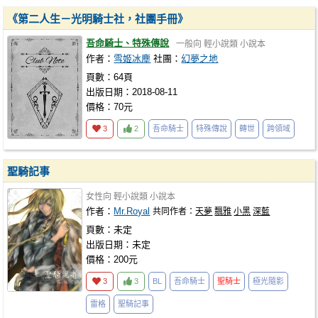
《第二人生－光明騎士社，社團手冊》
吾命騎士、特殊傳說
一般向
輕小說類
小說本
作者：
雪姬冰塵
社團：
幻夢之地
頁數：64頁
出版日期：2018-08-11
價格：70元
3
2
吾命騎士
特殊傳說
轉世
跨領域
聖騎記事
女性向
輕小說類
小說本
作者：
Mr.Royal
共同作者：
天夢
飄雅
小黑
深藍
頁數：未定
出版日期：未定
價格：200元
3
3
BL
吾命騎士
聖騎士
極光隨影
雷格
聖騎記事