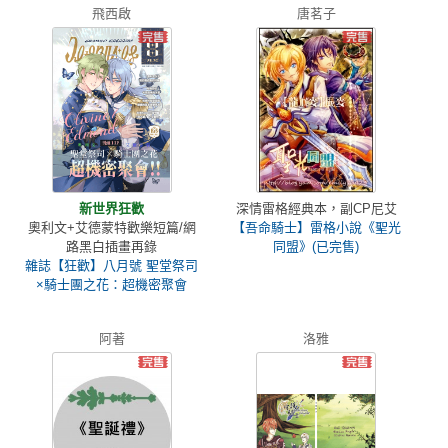
飛西啟
唐茗子
新世界狂歡
深情雷格經典本，副CP尼艾
奧利文+艾德蒙特歡樂短篇/網
【吾命騎士】雷格小說《聖光
路黑白插畫再錄
同盟》(已完售)
雜誌【狂歡】八月號 聖堂祭司
×騎士團之花：超機密聚會
阿著
洛雅