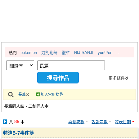
同人社團
工作委託
同人宣傳看板
繪圖藝廊
熱門
pokemon
刀劍亂舞
徽章
NIJISANJI
yuri!!!on
交流中心
攤位轉讓區
會員功能選單
更多條件
會員中心
長篇
加入常用搜尋
註冊會員
長篇同人誌、二創同人本
登入
85
共
本
喜愛次數
說讚次數
發表日期
特遣B-7事件簿