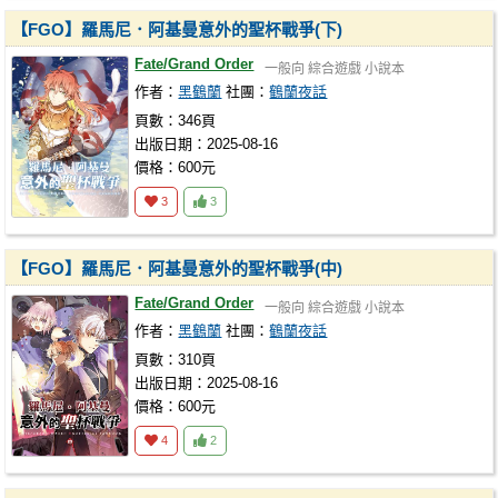
【FGO】羅馬尼．阿基曼意外的聖杯戰爭(下)
Fate/Grand Order
一般向
綜合遊戲
小說本
作者：
黑鶴蘭
社團：
鶴蘭夜話
頁數：346頁
出版日期：2025-08-16
價格：600元
3
3
【FGO】羅馬尼．阿基曼意外的聖杯戰爭(中)
Fate/Grand Order
一般向
綜合遊戲
小說本
作者：
黑鶴蘭
社團：
鶴蘭夜話
頁數：310頁
出版日期：2025-08-16
價格：600元
4
2