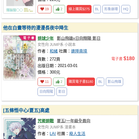
19
2
線上購買
$275
BL
形象崩壞
HQ
他在白晝等待的漫漫長夜中降生
排球少年
影山飛雄x日向翔陽 影日
女性向
JUMP系
小說本
作者：
和緒
社團：
邊陲南境
$180
頁數：272頁
電子書
出版日期：2021-03-01
價格：300元
11
2
購買電子書
$180
BL
影山飛雄
日向翔陽
影日
[五條悟中心/夏五]高處
咒術迴戰
夏五/一年級全員向
女性向
JUMP系
漫畫本
作者：
LAI
社團：
廢人生活