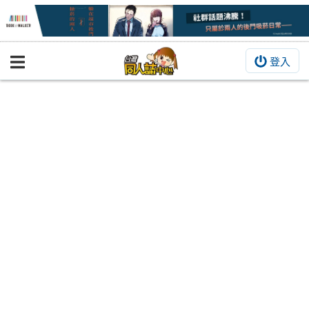
登入
BOOKY書集倉庫
同人作品
同人誌
同人周邊
同人數位作品
活動&消息
同人誌活動
最新消息
同人相關店家
宣傳&交流