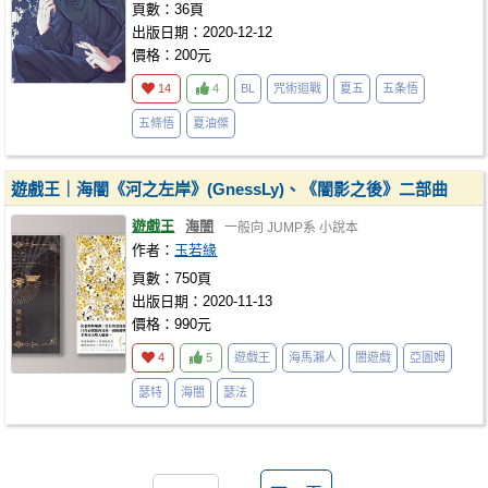
頁數：36頁
出版日期：2020-12-12
價格：200元
14
4
BL
咒術迴戰
夏五
五条悟
五條悟
夏油傑
遊戲王｜海闇《河之左岸》(GnessLy)、《闇影之後》二部曲
遊戲王
海闇
一般向
JUMP系
小說本
作者：
玉若緣
頁數：750頁
出版日期：2020-11-13
價格：990元
4
5
遊戲王
海馬瀨人
闇遊戲
亞圖姆
瑟特
海闇
瑟法