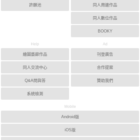
許願池
同人周邊作品
同人數位作品
BOOKY
Help
Ad
繪圖藝廊作品
刊登廣告
同人交流中心
合作提案
Q&A問與答
贊助我們
系統檢測
Mobile
Android版
iOS版