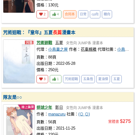
價格：130元
2
4
合同本
日常
cp向
糖向
咒術迴戰：『童年』五夏
長篇
漫畫本
咒術廻戰
五夏
女性向
JUMP系
漫畫本
代理：
小鳥巢之屋
作者：
花車棉襖
代理社團：
小鳥巢之屋
頁數：88頁
出版日期：2022-05-28
價格：250元
3
1
咒術廻戰
五条悟
夏油傑
五夏
隊友是○○
排球少年
影日
女性向
JUMP系
漫畫本
作者：
manazuru
社團：
(⊙ˍ⊙)
$275
頁數：56頁
實體書
出版日期：2021-11-25
價格：220元