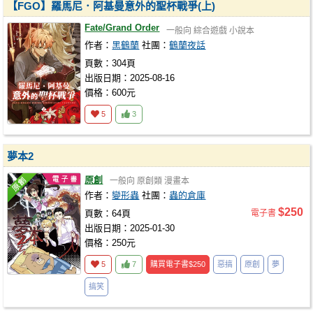
【FGO】羅馬尼．阿基曼意外的聖杯戰爭(上)
Fate/Grand Order
一般向
綜合遊戲
小說本
作者：
黑鶴蘭
社團：
鶴蘭夜話
頁數：304頁
出版日期：2025-08-16
價格：600元
5
3
夢本2
原創
一般向
原創類
漫畫本
作者：
變形蟲
社團：
蟲的倉庫
$250
頁數：64頁
電子書
出版日期：2025-01-30
價格：250元
5
7
購買電子書
$250
惡搞
原創
夢
搞笑