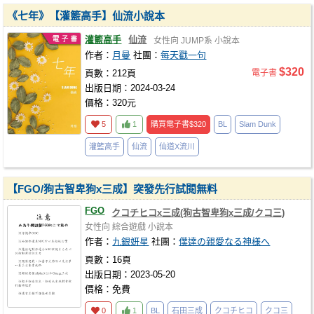
《七年》【灌籃高手】仙流小說本
灌籃高手
仙流
女性向
JUMP系
小說本
作者：
月曼
社團：
每天戳一句
$320
頁數：212頁
電子書
出版日期：2024-03-24
價格：320元
5
1
購買電子書
$320
BL
Slam Dunk
灌籃高手
仙流
仙道X流川
【FGO/狗古智卑狗x三成】突發先行試閱無料
FGO
クコチヒコx三成(狗古智卑狗x三成/クコ三)
女性向
綜合遊戲
小說本
作者：
九銀妍星
社團：
僕達の親愛なる神様へ
頁數：16頁
出版日期：2023-05-20
價格：免費
0
1
BL
石田三成
クコチヒコ
クコ三