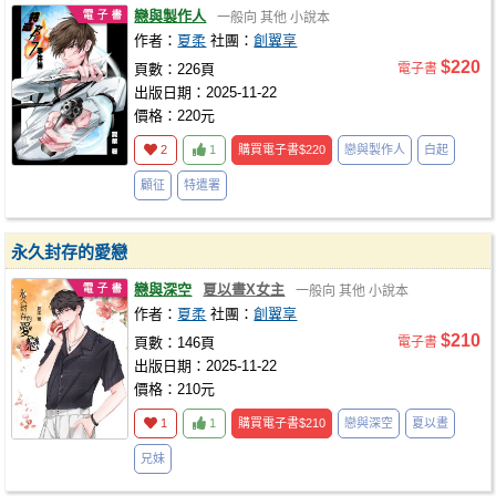
戀與製作人
一般向
其他
小說本
作者：
夏柔
社團：
創翼享
$220
頁數：226頁
電子書
出版日期：2025-11-22
價格：220元
2
1
購買電子書
$220
戀與製作人
白起
顧征
特遣署
永久封存的愛戀
戀與深空
夏以晝X女主
一般向
其他
小說本
作者：
夏柔
社團：
創翼享
$210
頁數：146頁
電子書
出版日期：2025-11-22
價格：210元
1
1
購買電子書
$210
戀與深空
夏以晝
兄妹