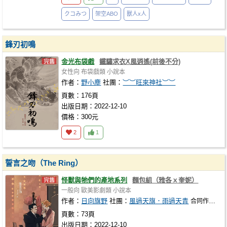
クコみつ
架空ABO
獸人x人
鋒刃初鳴
金光布袋戲
鐵驌求衣X風逍遙(前後不分)
女性向
布袋戲類
小說本
作者：
野小塵
社團：
︶︶旺來神社︶︶
頁數：176頁
出版日期：2022-12-10
價格：300元
2
1
誓言之吻（The Ring）
怪獸與牠們的產地系列
麵包組（雅各ｘ奎妮）
一般向
歐美影劇類
小說本
作者：
日向旗野
社團：
風過天旗．雨過天青
合同作者：
頁數：73頁
出版日期：2022-12-10