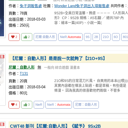
一般向
綜合遊戲
小說+插畫本
作者：
兔子洞販售處
社團：
Wonder Land兔子洞出入境販售處
共同作者：
頁數：78頁
9S2B+全員日常溫馨，微虐 －－－－ 《人形與
形》 CP：9S2B 規格：A5右翻 ／ 總共78P 內
出版日期：2018-03-03
容：繪本一篇(40P)、小說一篇(
價格：250元
2
2
尼爾:自動人形
NieR:
Automata
9S
2B
21O
6O
80
【尼爾：自動人形】是是說一次就夠了【21O+9S】
尼爾：自動人形
無
一般向
綜合遊戲
漫畫本
作者：
T131
頁數：20頁
21O和9S的日常混刀片風。 自爽用的本本(((喂)))
其實內容都在噗浪上貼過，都是草稿，有些還是
出版日期：2018-03-04
條漫。 因為我真的很喜歡他們兩個，不管多
價格：80元
4
3
NieR
NieR：
Automata
尼爾：自動人形
CWT48 新刊【尼爾:自動人形】《賦予》 9Sx2B