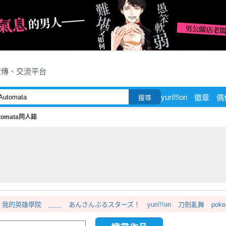
宣傳、交流平台
yuri!!!on
徽章
偶
搜尋
tomata同人誌
我的英雄學院
＿＿
あんさんぶるスターズ！
yuri!!!on
刀劍亂舞
pok