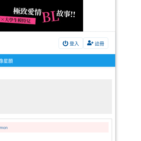
登入
註冊
像星願
emon