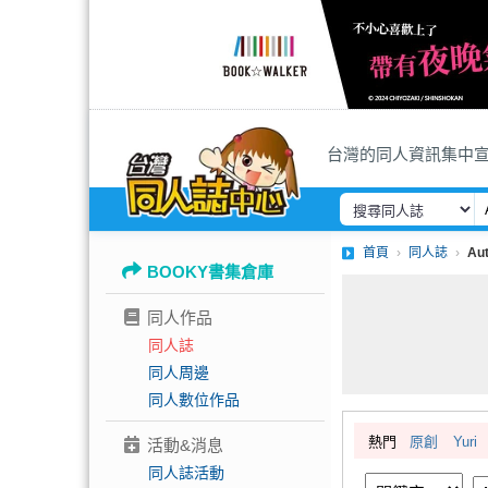
台灣的同人資訊集中
首頁
同人誌
Au
BOOKY書集倉庫
同人作品
同人誌
同人周邊
同人數位作品
熱門
原創
Yuri
活動&消息
同人誌活動