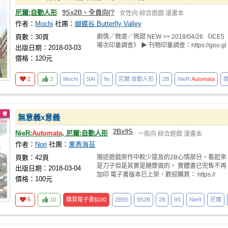
尼爾:自動人形
9Sx2B、全員向(?
女性向
綜合遊戲
漫畫本
作者：
Mochi
社團：
蝴蝶谷 Butterfly Valley
頁數：30頁
劇情／微虐／微甜 NEW >> 2018/04/26 《ICE5
場次印量調查》 ▶ 刊物印量調查：https://goo.gl
出版日期：2018-03-03
價格：120元
2
3
Mochi
SAI
9s
尼爾:自動人形
2B
NieR:
Automata
無意義x意義
2Bx9S
NieR:
Automata
, 尼爾:自動人形
一般向
綜合遊戲
漫畫本
作者：
Nori
社團：
果香海苔
頁數：42頁
描述遊戲原作中較少提及的2B心情部分，看起來
是刀子但是其實是糖漿做的。 實體書已完售不再
出版日期：2018-03-04
加印 電子書版本已上架，歡迎購買： https://
價格：100元
5
10
購買電子書
$100
2B9S
9S2B
2B
9S
NieR
尼爾