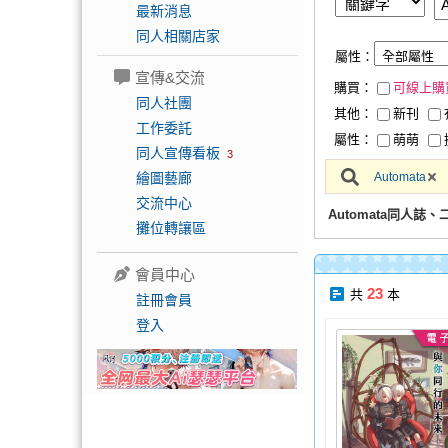
最新消息
同人相關店家
屬性：
宣傳&交流
購買：
可線上購
同人社團
其他：
新刊
工作委託
屬性：
萌萌
同人宣傳看板
3
繪圖藝廊
Automata
交流中心
Automata同人誌
攤位轉讓區
會員中心
23
共
本
註冊會員
登入