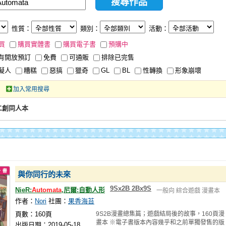
性質：
類別：
活動：
買
購買實體書
購買電子書
預購中
有開放預訂
免費
可通販
排除已完售
擬人
糟糕
惡搞
獵奇
GL
BL
性轉換
形象崩壞
加入常用搜尋
、二創同人本
與你同行的未來
9Sx2B 2Bx9S
NieR:
Automata
,尼爾:自動人形
一般向
綜合遊戲
漫畫本
作者：
Nori
社團：
果香海苔
頁數：160頁
9S2B漫畫總集篇；遊戲結局後的故事，160頁漫
畫本 ※電子書版本內容幾乎和之前單獨發售的版
出版日期：2019-05-18