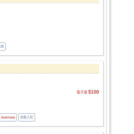
微虐
$100
電子書
Automata
自動人形