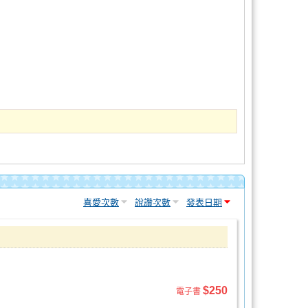
喜愛次數
說讚次數
發表日期
$250
電子書