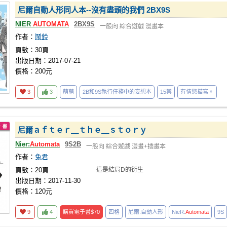
尼爾自動人形同人本--沒有盡頭的我們 2BX9S
NIER
AUTOMATA
2BX9S
一般向
綜合遊戲
漫畫本
作者：
鬧鈴
頁數：30頁
出版日期：2017-07-21
價格：200元
3
3
萌萌
2B和9S執行任務中的妄想本
15禁
有情慾描寫。
尼爾ａｆｔｅｒ＿ｔｈｅ＿ｓｔｏｒｙ
Nier:
Automata
9S2B
一般向
綜合遊戲
漫畫+插畫本
作者：
兔君
頁數：20頁
這是結局D的衍生
出版日期：2017-11-30
價格：120元
9
4
購買電子書
$70
四格
尼爾:自動人形
NieR:
Automata
9S