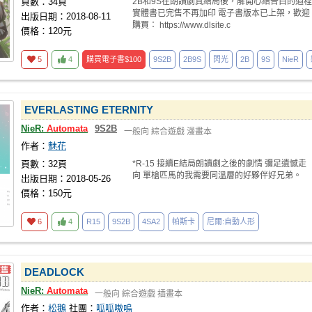
頁數：34頁
2B和9S在朗讀劇真結局後，解開心結告白的過程
實體書已完售不再加印 電子書版本已上架，歡迎
出版日期：2018-08-11
購買： https://www.dlsite.c
價格：120元
5
4
購買電子書
$100
9S2B
2B9S
閃光
2B
9S
NieR
EVERLASTING ETERNITY
NieR:
Automata
9S2B
一般向
綜合遊戲
漫畫本
作者：
魅花
頁數：32頁
*R-15 接續E結局朗讀劇之後的劇情 彌足遺憾走
向 單槍匹馬的我需要同溫層的好夥伴好兄弟。
出版日期：2018-05-26
價格：150元
6
4
R15
9S2B
4SA2
帕斯卡
尼爾:自動人形
DEADLOCK
NieR:
Automata
一般向
綜合遊戲
插畫本
作者：
松鵝
社團：
呱呱嗷嗚