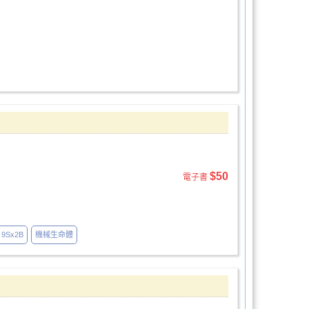
$50
電子書
9Sx2B
機械生命體