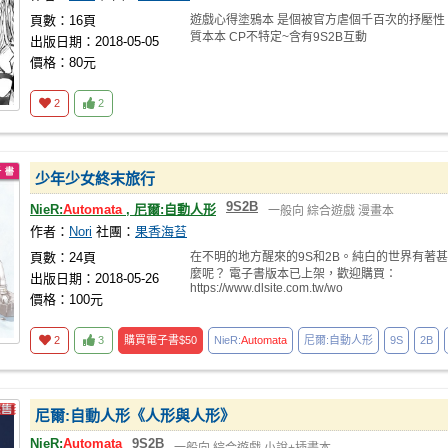
頁數：16頁
遊戲心得塗鴉本 是個被官方虐個千百次的抒壓性
質本本 CP不特定~含有9S2B互動
出版日期：2018-05-05
價格：80元
2
2
少年少女終末旅行
9S2B
NieR:
Automata
, 尼爾:自動人形
一般向
綜合遊戲
漫畫本
作者：
Nori
社團：
果香海苔
頁數：24頁
在不明的地方醒來的9S和2B。純白的世界有著甚
麼呢？ 電子書版本已上架，歡迎購買：
出版日期：2018-05-26
https://www.dlsite.com.tw/wo
價格：100元
2
3
購買電子書
$50
NieR:
Automata
尼爾:自動人形
9S
2B
尼爾:自動人形《人形與人形》
NieR:
Automata
9S2B