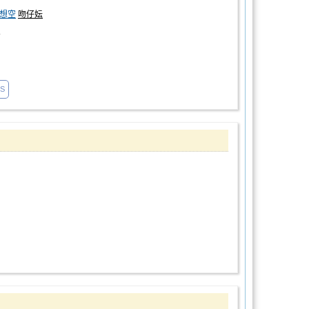
想空
吻仔妘
人
1S