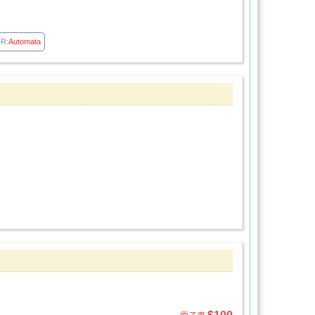
eR:
Automata