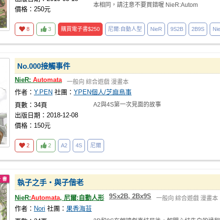
本相同，請注意不要買錯喔 NieR:Autom
價格：250元
8
3
購買電子書
$250
尼爾:自動人型
NieR
9S2B
2B9S
Ni
No.000接觸事件
NieR:
Automata
一般向
綜合遊戲
漫畫本
作者：
Y.PEN
社團：
YPEN個人/芝麻鳥事
頁數：34頁
A2與4S第一次見面的故事
出版日期：2018-12-08
價格：150元
2
2
A2
4S
尼爾
執子之手‧與子偕老
9Sx2B, 2Bx9S
NieR:
Automata
, 尼爾:自動人形
一般向
綜合遊戲
漫畫本
作者：
Nori
社團：
果香海苔