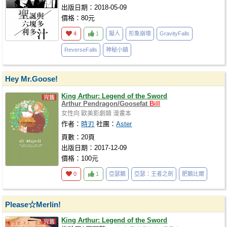
出版日期：2018-05-09
價格：80元
4
1
擬人
形象崩壞
GravityFalls
ReverseFalls
神秘小鎮
Hey Mr.Goose!
King Arthur: Legend of the Sword
Arthur Pendragon/Goosefat
Bill
女性向
歐美影劇類
漫畫本
作者：
時刃
社團：
Aster
頁數：20頁
出版日期：2017-12-09
價格：100元
0
1
亞瑟鵝
亞瑟：王者之劍
肥鵝比爾
Please☆Merlin!
King Arthur: Legend of the Sword