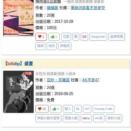
梅哈蛋&亞瑟鵝
一般向
歐美影劇類
漫畫本
作者：
繃繃跳
社團：
塞納河底看不見星空
頁數：20頁
出版日期：2017-10-29
價格：100元
1
1
亞瑟
鵝
Bill
Kingsman
金牌特務
梅林
哈利
伊格西
【
bill
dip】盛夏
女性向
歐美動漫類
小說本
作者：
亞紗・克羅諾
社團：
AK不是47
頁數：24頁
出版日期：2016-09-25
價格：免費
10
3
擬人
BL
GF
Gravity Falls
神秘小鎮大冒險
怪誕小鎮
bill
dip
AU有
無料小說