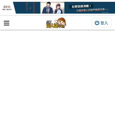
登入
BOOKY書集倉庫
同人作品
同人誌
同人周邊
同人數位作品
活動&消息
同人誌活動
最新消息
同人相關店家
宣傳&交流