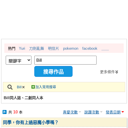
同人社團
工作委託
同人宣傳看板
繪圖藝廊
熱門
Yuri
刀劍亂舞
明信片
pokemon
facebook
＿＿
交流中心
攤位轉讓區
會員功能選單
更多條件
會員中心
Bill
加入常用搜尋
註冊會員
Bill同人誌、二創同人本
登入
10
共
本
喜愛次數
說讚次數
發表日期
同學，你有上過惡魔小學嗎？