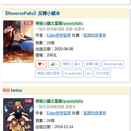
《ReverseFalls》反轉小鎮本
神秘小鎮大冒險/gravityfalls
一般向
歐美動漫類
漫畫+插畫本
作者：
Eden伊登狐狸
社團：
狐狸的伊盞登
頁數：24頁
出版日期：2020-08-08
價格：200元
9
6
萌萌
擬人
反轉小鎮
ReverseFalls
神秘小鎮大冒險
GravityFalls
AU
平行宇宙
Bill
twins
神秘小鎮大冒險/gravityfalls
一般向
歐美動漫類
漫畫本
作者：
Eden伊登狐狸
社團：
狐狸的伊盞登
頁數：24頁
出版日期：2019-12-14