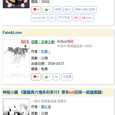
價格：150元
9
5
萌萌
擬人
神秘小鎮大冒險
gravityfalls
AU
平行宇宙
Bill
Bill
twins
Fate&Love
Arthur/
Bill
亞瑟：王者之劍
女性向
電視藝能類
小說本
作者：
阿薩。
頁數：12頁
出版日期：2018-10-27
價格：免費
0
1
BL
亞瑟鵝
神秘小鎮 《聖誕與六塊多利多汁》眾多
bill
回來一起過聖誕!
一般向
歐美動漫類
漫畫本
作者：
髒比喪
頁數：12頁