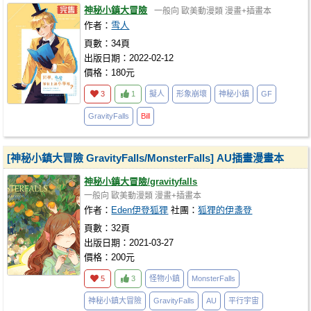
神秘小鎮大冒險
一般向
歐美動漫類
漫畫+插畫本
作者：
雪人
頁數：34頁
出版日期：2022-02-12
價格：180元
3
1
擬人
形象崩壞
神秘小鎮
GF
GravityFalls
Bill
[神秘小鎮大冒險 GravityFalls/MonsterFalls] AU插畫漫畫本
神秘小鎮大冒險/gravityfalls
一般向
歐美動漫類
漫畫+插畫本
作者：
Eden伊登狐狸
社團：
狐狸的伊盞登
頁數：32頁
出版日期：2021-03-27
價格：200元
5
3
怪物小鎮
MonsterFalls
神秘小鎮大冒險
GravityFalls
AU
平行宇宙