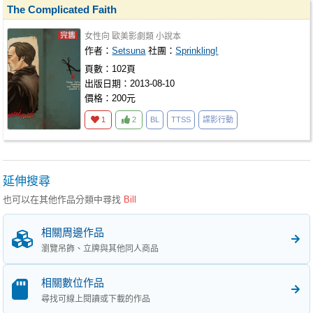
The Complicated Faith
女性向
歐美影劇類
小說本
作者：
Setsuna
社團：
Sprinkling!
頁數：102頁
出版日期：2013-08-10
價格：200元
1
2
BL
TTSS
諜影行動
延伸搜尋
也可以在其他作品分類中尋找
Bill
相關周邊作品
瀏覽吊飾、立牌與其他同人商品
相關數位作品
尋找可線上閱讀或下載的作品