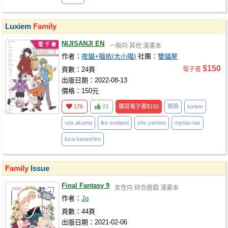
Luxiem
Family
NIJISANJI EN
一般向
其他
漫畫本
作者：
夜貓+喵依(大小喵)
社團：
雙貓屋
$150
頁數：24頁
電子書
出版日期：2022-08-13
價格：150元
176
23
購買電子書
$150
萌萌
luxiem
vox akuma
ike eveland
shu yamino
mysta rias
luca kaneshiro
Family
Issue
Final Fantasy 9
女性向
綜合遊戲
漫畫本
作者：
Jo
頁數：44頁
出版日期：2021-02-06