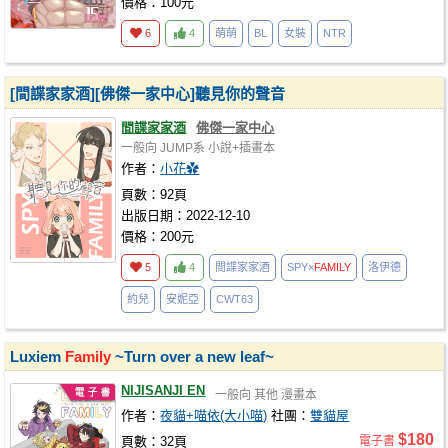
價格：100元
6
4
萌萌
BL
女裝
NTR
[間諜家家酒][佛傑一家中心]聽見你的聲音
間諜家家酒
佛傑一家中心
一般向
JUMP系
小說+插畫本
作者：
小花✿
頁數：92頁
出版日期：2022-12-10
價格：200元
5
4
間諜家家酒
SPY×
FAMILY
洛伊德
約兒
安妮亞
CWT63
Luxiem
Family
~Turn over a new leaf~
NIJISANJI EN
一般向
其他
漫畫本
作者：
夜貓+喵依(大小喵)
社團：
雙貓屋
$180
頁數：32頁
電子書