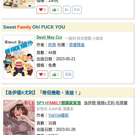
價格：150元
2
2
BL
R15
Sweet
Family
Oh! FUCK YOU
Devil May Cry
一般向
綜合遊戲
小說本
作者：
阿育
社團：
帝寶隊長
頁數：44頁
出版日期：2023-05-21
價格：免費
0
2
惡搞
【洛伊德X尤利】「修但幾勒，洛迪！」
SPY×
FAMILY
間諜家家酒
洛伊德·佛傑x尤利·布萊爾
女性向
JUMP系
漫畫本
作者：
YoliYoli優莉
頁數：16頁
出版日期：2023-01-28