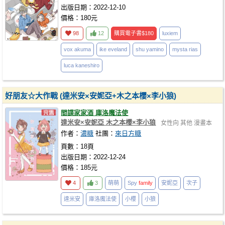
出版日期：2022-12-10
價格：180元
98
12
購買電子書
$180
luxiem
vox akuma
ike eveland
shu yamino
mysta rias
luca kaneshiro
好朋友☆大作戰 (達米安×安妮亞+木之本櫻×李小狼)
間諜家家酒 庫洛魔法使
達米安×安妮亞 木之本櫻×李小狼
女性向
其他
漫畫本
作者：
濃糖
社團：
來日方糖
頁數：18頁
出版日期：2022-12-24
價格：185元
4
3
萌萌
Spy
family
安妮亞
次子
達米安
庫洛魔法使
小櫻
小狼