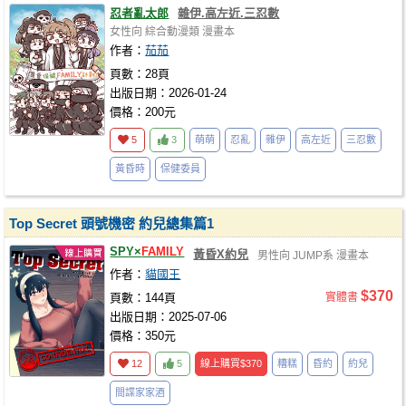
忍者亂太郎
雜伊.高左近.三忍數
女性向
綜合動漫類
漫畫本
作者：
茄茄
頁數：28頁
出版日期：2026-01-24
價格：200元
5
3
萌萌
忍亂
雜伊
高左近
三忍數
黃昏時
保健委員
Top Secret 頭號機密 約兒總集篇1
SPY×
FAMILY
黃昏X約兒
男性向
JUMP系
漫畫本
作者：
貓國王
$370
頁數：144頁
實體書
出版日期：2025-07-06
價格：350元
12
5
線上購買
$370
糟糕
昏約
約兒
間諜家家酒