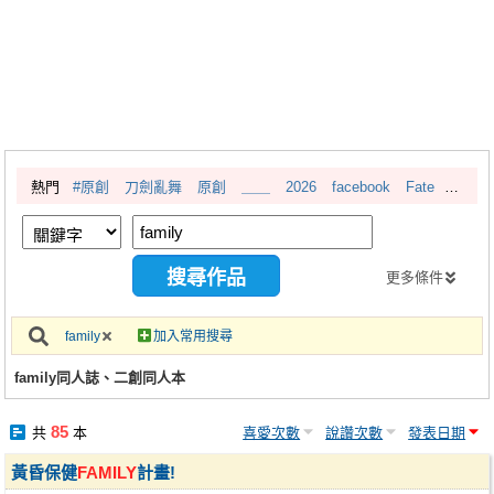
同人社團
工作委託
同人宣傳看板
繪圖藝廊
熱門
#原創
刀劍亂舞
原創
＿＿
2026
facebook
Fate
交流中心
攤位轉讓區
會員功能選單
更多條件
會員中心
family
加入常用搜尋
註冊會員
family同人誌、二創同人本
登入
85
共
本
喜愛次數
說讚次數
發表日期
黃昏保健
FAMILY
計畫!