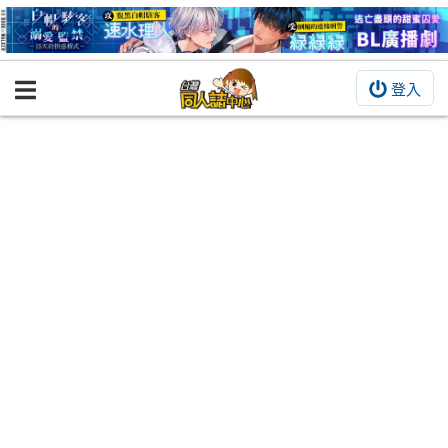
登入
BOOKY書集倉庫
同人作品
同人誌
同人周邊
同人數位作品
活動&消息
同人誌活動
最新消息
同人相關店家
宣傳&交流