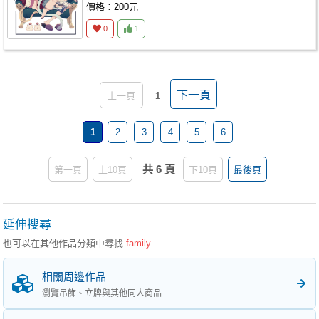
價格：200元
0
1
下一頁
上一頁
1
1
2
3
4
5
6
共 6 頁
第一頁
上10頁
下10頁
最後頁
延伸搜尋
也可以在其他作品分類中尋找
family
相關周邊作品
瀏覽吊飾、立牌與其他同人商品