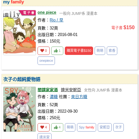
my
family
one piece
一般向
JUMP系
漫畫本
作者：
Rio / 早
$150
頁數：32頁
電子書
出版日期：2016-08-01
價格：150元
0
1
購買電子書
$150
萌萌
索香
onepiece
次子の超純愛物語
間諜家家酒
達米安妮亞
女性向
JUMP系
漫畫本
作者：
濃糖
社團：
來日方糖
頁數：52頁
出版日期：2022-09-30
價格：250元
4
4
萌萌
Spy
family
安妮亞
次子
達米安