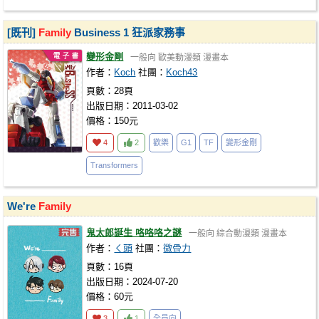
[既刊]
Family
Business 1 狂派家務事
變形金剛
一般向
歐美動漫類
漫畫本
作者：
Koch
社團：
Koch43
頁數：28頁
出版日期：2011-03-02
價格：150元
4
2
歡樂
G1
TF
變形金剛
Transformers
We're
Family
鬼太郎誕生 咯咯咯之謎
一般向
綜合動漫類
漫畫本
作者：
ㄑ頭
社團：
微骨力
頁數：16頁
出版日期：2024-07-20
價格：60元
3
1
全員向