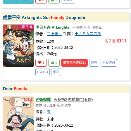
歲歲平安 Arknights Sui
Family
Doujinshi
明日方舟 Arknights
一般向
其他
漫畫本
作者：
三上獨一
社團：
十之八九是方舟
$111
頁數：12頁
電子書
出版日期：2023-08-12
價格：250元
1
1
購買電子書
$111
歡樂
明日方舟
CWT64
全彩
Dear
Family
咒術迴戰
五条悟X虎杖悠仁(五悠)
女性向
JUMP系
小說本
作者：
靈
頁數：未定
出版日期：2023-08-12