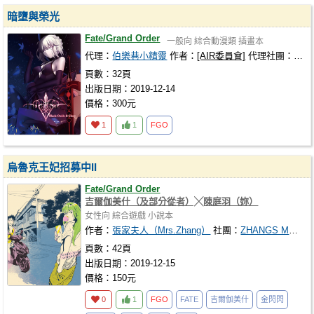
暗墮與榮光
Fate/Grand Order
一般向
綜合動漫類
插畫本
代理：
伯樂巷小精靈
作者：
[AIR委員會]
代理社團：
伯樂
頁數：32頁
出版日期：2019-12-14
價格：300元
1
1
FGO
烏魯克王妃招募中II
Fate/Grand Order
吉爾伽美什（及部分從者）╳陳庭羽（妳）
女性向
綜合遊戲
小說本
作者：
張家夫人（Mrs.Zhang）
社團：
ZHANGS MANSION
頁數：42頁
出版日期：2019-12-15
價格：150元
0
1
FGO
FATE
吉爾伽美什
金閃閃