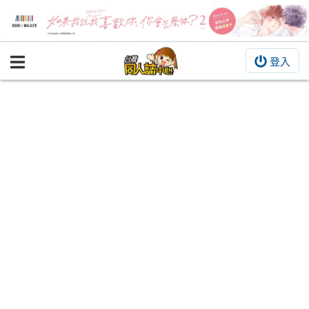
登入
BOOKY書集倉庫
同人作品
同人誌
同人周邊
同人數位作品
活動&消息
同人誌活動
最新消息
同人相關店家
宣傳&交流