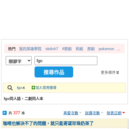
同人社團
工作委託
同人宣傳看板
繪圖藝廊
熱門
我的英雄學院
idolish7
#原創
和紙
原創
pokemon
交流中心
攤位轉讓區
會員功能選單
更多條件
會員中心
fgo
加入常用搜尋
註冊會員
fgo同人誌、二創同人本
登入
377
共
本
喜愛次數
說讚次數
發表日期
咖哩也解決不了的問題，就只能寄望珍珠奶茶了