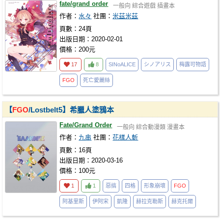
fate/grand order
一般向
綜合遊戲
插畫本
作者：
水々
社團：
米茲米茲
頁數：24頁
出版日期：2020-02-01
價格：200元
17
8
SINoALICE
シノアリス
梅露可物語
FGO
死亡愛麗絲
【
FGO
/Lostbelt5】希臘人塗鴉本
Fate/Grand Order
一般向
綜合動漫類
漫畫本
作者：
九串
社團：
花樣人斬
頁數：16頁
出版日期：2020-03-16
價格：100元
1
1
惡搞
四格
形象崩壞
FGO
阿基里斯
伊阿宋
凱隆
赫拉克勒斯
赫克托爾