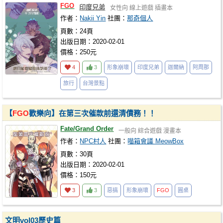
FGO
印度兄弟
女性向
線上遊戲
插畫本
作者：
Nakii Yin
社團：
那奇個人
頁數：24頁
出版日期：2020-02-01
價格：250元
4
3
形象崩壞
印度兄弟
迦爾納
阿周那
旅行
台灣景點
【
FGO
歡樂向】在第三次催款前還清債務！！
Fate/Grand Order
一般向
綜合遊戲
漫畫本
作者：
NPC村人
社團：
喵箱會議 MeowBox
頁數：30頁
出版日期：2020-02-01
價格：150元
3
3
惡搞
形象崩壞
FGO
圓桌
文明vol03歷史篇