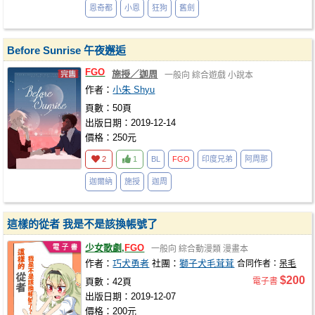
恩奇都
小恩
狂狗
舊劍
Before Sunrise 午夜邂逅
FGO
施授／迦周
一般向
綜合遊戲
小說本
作者：
小朱 Shyu
頁數：50頁
出版日期：2019-12-14
價格：250元
2
1
BL
FGO
印度兄弟
阿周那
迦爾納
施授
迦周
這樣的從者 我是不是該換帳號了
少女歌劇,
FGO
一般向
綜合動漫類
漫畫本
作者：
巧犬勇者
社團：
獅子犬毛茸茸
合同作者：
呆毛
$200
頁數：42頁
電子書
出版日期：2019-12-07
價格：200元