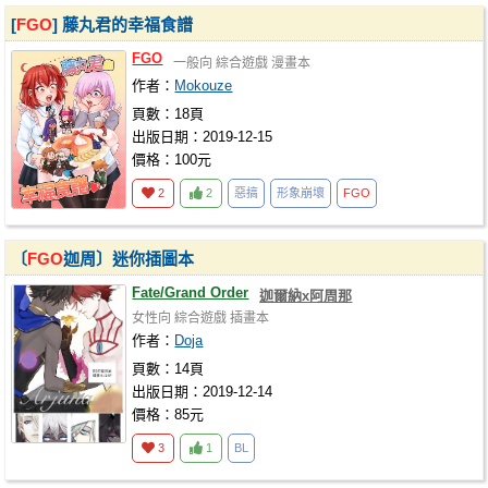
[
FGO
] 藤丸君的幸福食譜
FGO
一般向
綜合遊戲
漫畫本
作者：
Mokouze
頁數：18頁
出版日期：2019-12-15
價格：100元
2
2
惡搞
形象崩壞
FGO
〔
FGO
迦周〕迷你插圖本
Fate/Grand Order
迦爾納x阿周那
女性向
綜合遊戲
插畫本
作者：
Doja
頁數：14頁
出版日期：2019-12-14
價格：85元
3
1
BL