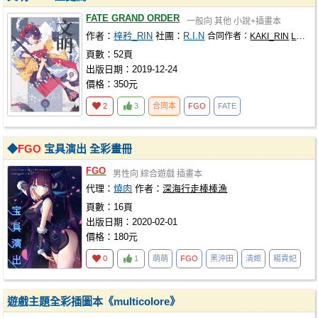
FATE GRAND ORDER
一般向
其他
小說+插畫本
作者：
梓矜_RIN
社團：
R.I.N
合同作者：
KAKI_RIN
Leroi
頁數：52頁
出版日期：2019-12-24
價格：350元
2
3
合同本
FGO
FATE
◆
FGO
宝具演出 全彩畫冊
FGO
男性向
綜合遊戲
插畫本
代理：
燒肉
作者：
深海行走棒棒漁
頁數：16頁
出版日期：2020-02-01
價格：180元
0
1
萌萌
FGO
黑沖田
清姬
楊貴妃
遊戲主題全彩插圖本《multicolore》