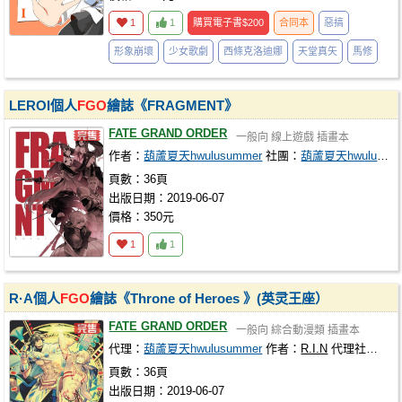
1
1
購買電子書
$200
合同本
惡搞
形象崩壞
少女歌劇
西條克洛迪娜
天堂真矢
馬修
LEROI個人
FGO
繪誌《FRAGMENT》
FATE GRAND ORDER
一般向
線上遊戲
插畫本
作者：
葫蘆夏天hwulusummer
社團：
葫蘆夏天hwulusummer
頁數：36頁
出版日期：2019-06-07
價格：350元
1
1
R·A個人
FGO
繪誌《Throne of Heroes 》(英灵王座）
FATE GRAND ORDER
一般向
綜合動漫類
插畫本
代理：
葫蘆夏天hwulusummer
作者：
R.I.N
代理社團：
葫
頁數：36頁
出版日期：2019-06-07