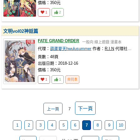
價格：350元
1
2
文明vol02神話篇
FATE GRAND ORDER
一般向
線上遊戲
漫畫本
代理：
葫蘆夏天hwulusummer
作者：
R.I.N
代理社團：
葫
頁數：48頁
出版日期：2018-12-16
價格：350元
1
1
合同本
下一頁
上一頁
7
1
2
3
4
5
6
7
8
9
10