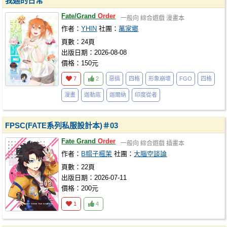
我迦的日常
Fate/Grand
Order
一般向
綜合遊戲
漫畫本
作者：
YHIN
社團：
萬家鄉
頁數：24頁
出版日期：2026-08-08
價格：150元
7
2
惡搞
四格
形象崩壞
FGO
四格
漫畫
迦勒底
迦爾納
印度從者
FPSC(FATE系列私服設計本)＃03
Fate Grand
Order
一般向
綜合遊戲
插畫本
作者：
B帽子楓茉
社團：
大腦空談論
頁數：22頁
出版日期：2026-07-11
價格：200元
1
4