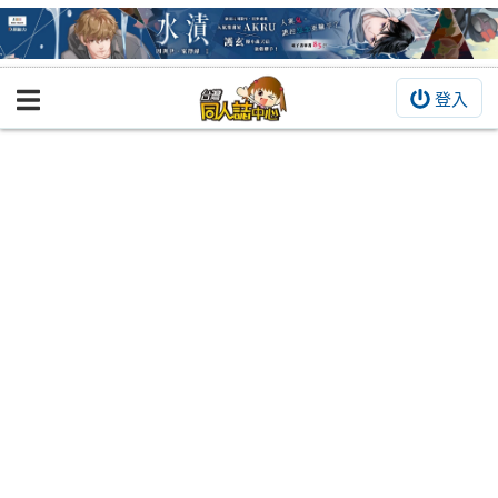
登入
BOOKY書集倉庫
同人作品
同人誌
同人周邊
同人數位作品
活動&消息
同人誌活動
最新消息
同人相關店家
宣傳&交流