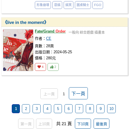
形象崩壞
惡搞
搞笑
圓桌騎士
FGO
《live in the moment》
Fate/Grand
Order
一般向
綜合遊戲
插畫本
作者：
CE
頁數：28頁
出版日期：2024-05-25
價格：280元
4
2
下一頁
上一頁
1
1
2
3
4
5
6
7
8
9
10
共 21 頁
第一頁
上10頁
下10頁
最後頁