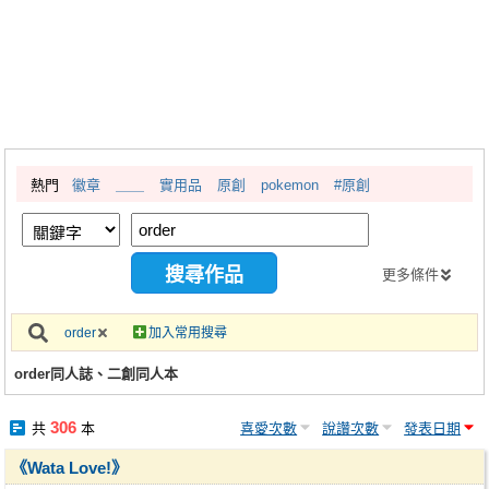
同人社團
工作委託
同人宣傳看板
繪圖藝廊
熱門
徽章
＿＿
實用品
原創
pokemon
#原創
交流中心
攤位轉讓區
會員功能選單
更多條件
會員中心
order
加入常用搜尋
註冊會員
order同人誌、二創同人本
登入
306
共
本
喜愛次數
說讚次數
發表日期
《Wata Love!》