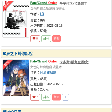
Fate/Grand
Order
千子村正x拉斯普丁
女性向
綜合動漫類
漫畫本
作者：
LR
頁數：8頁
出版日期：2026-08-15
價格：50元
5
4
新刊
星辰之下對你訴說
Fate/Grand
Order
卡多克x藤丸立香(女)
女性向
綜合遊戲
漫畫本
作者：
阿清甜點舖
頁數：48頁
出版日期：2026-08-15
價格：200元
7
5
新刊
BG