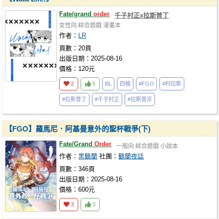
Fate/grand
order
千子村正x拉斯普丁
女性向
綜合遊戲
漫畫本
作者：
LR
頁數：20頁
出版日期：2025-08-16
價格：120元
2
5
BL
四格
#FGO
#村拉斯
#拉斯普丁
#千子村正
#拉斯普京
【FGO】羅馬尼．阿基曼意外的聖杯戰爭(下)
Fate/Grand
Order
一般向
綜合遊戲
小說本
作者：
黑鶴蘭
社團：
鶴蘭夜話
頁數：346頁
出版日期：2025-08-16
價格：600元
3
3