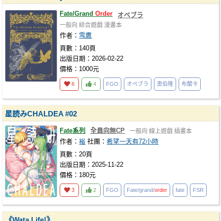
Fate/Grand
Order
オベブラ
一般向
綜合遊戲
漫畫本
作者：
雪鷹
頁數：140頁
出版日期：2026-02-22
價格：1000元
6
4
FGO
オベブラ
奧伯隆
布蘭卡
星読みCHALDEA #02
Fate系列
全員向無CP
一般向
線上遊戲
插畫本
作者：
裕
社團：
希望一天有72小時
頁數：20頁
出版日期：2025-11-22
價格：180元
3
2
FGO
Fate/grand/
order
fate
FSR
《Wata Life!》