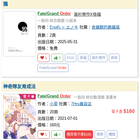
鴉
Fate/Grand
Order
高杉晉作X徐福
一般向
綜合遊戲
小說本
作者：
EnoKi ♅ エノキ
社團：
食蟻獸的螞蟻窩
頁數：2頁
出版日期：2025-05-31
價格：免費
1
3
FGO
徐福
高杉晉作
高徐
Fate/Grand
Order
神奇隊友育成法
Fate/Grand
Order
一般向
綜合動漫類
漫畫本
作者：
小翠
社團：
7Hrs雜貨店
$160
頁數：20頁
電子書
出版日期：2021-07-01
價格：160元
1
3
購買電子書
$160
萌萌
糟糕