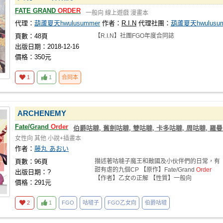
FATE GRAND
ORDER
一般向
線上遊戲
漫畫本
代理：
葫蘆夏天hwulusummer
作者：
R.I.N
代理社團：
葫蘆夏天hwulusu
頁數：48頁
【R.I.N】社團FGO年度合同誌
出版日期：2018-12-16
價格：350元
1
1
合同本
ARCHENEMY
Fate/Grand
Order
伯爵咕噠, 舊劍咕噠, 雙咕噠, 卡多咕噠, 周咕噠, 羅曼
女性向
其他
小說+插畫本
作者：
藤丸 あおい
頁數：96頁
描述著咕噠子魔王和敵國及小伙伴們的日常，有
甜有虐的九個CP 【原作】Fate/Grand
Order
出版日期：?
【作者】乙女の正解 【性質】一般向
價格：291元
2
1
FGO
咕噠子
FGO乙女向
伯爵咕噠