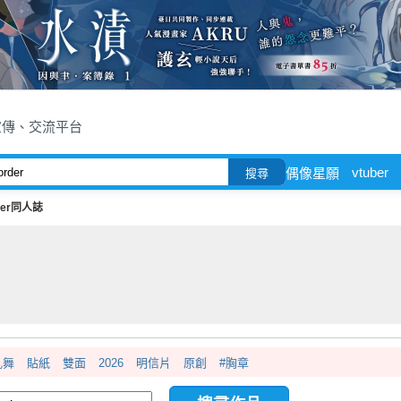
宣傳、交流平台
vtuber
偶像星願
搜尋
der同人誌
亂舞
貼紙
雙面
2026
明信片
原創
#胸章