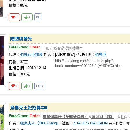
價格：85元
3
1
BL
暗墮與榮光
Fate/Grand
Order
一般向
綜合動漫類
插畫本
代理：
伯樂巷小精靈
作者：
[AIR委員會]
代理社團：
伯樂巷
http://bolexiang.com/book_infor.php?
頁數：32頁
book_number=w191106-1 (刊物詳情) http:
出版日期：2019-12-14
價格：300元
1
1
FGO
烏魯克王妃招募中II
Fate/Grand
Order
吉爾伽美什（及部分從者）╳陳庭羽（妳）
女性向
作者：
張家夫人（Mrs.Zhang）
社團：
ZHANGS MANSION
共同作者：
青