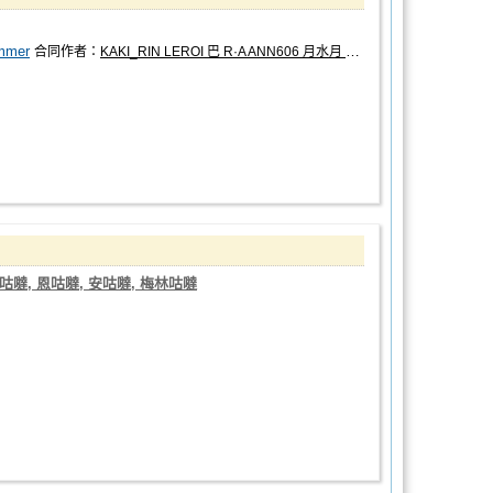
mmer
合同作者：
KAKI_RIN LEROI 巴 R·A ANN606 月水月 鳩山井鶴 krab 貓貓子 渣音
咕噠, 恩咕噠, 安咕噠, 梅林咕噠