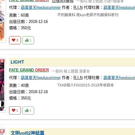
白槍呆x摩根
一般向
線上遊戲
小說+插畫本
代理：
葫蘆夏天hwulusummer
作者：
R.I.N
代理社團：
葫蘆夏天hwulusu
頁數：60頁
不列顛骨科 夜kun老師不列顛骨科新刊
出版日期：2018-12-16
價格：350元
3
1
LIGHT
FATE GRAND
ORDER
一般向
線上遊戲
漫畫本
代理：
葫蘆夏天hwulusummer
作者：
R.I.N
代理社團：
葫蘆夏天hwulusu
頁數：40頁
TXAB個人FGO2015-2018年收錄本
出版日期：2018-12-16
價格：350元
1
1
文明vol02神話篇