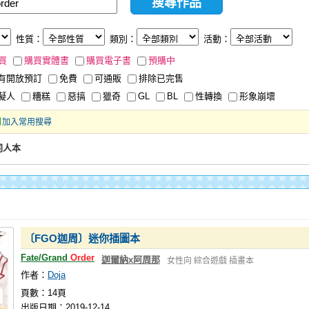
性質：
類別：
活動：
買
購買實體書
購買電子書
預購中
有開放預訂
免費
可通販
排除已完售
擬人
糟糕
惡搞
獵奇
GL
BL
性轉換
形象崩壞
加入常用搜尋
同人本
〔FGO迦周〕迷你插圖本
Fate/Grand
Order
迦爾納x阿周那
女性向
綜合遊戲
插畫本
作者：
Doja
頁數：14頁
出版日期：2019-12-14