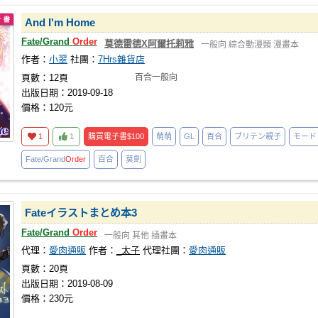
And I'm Home
Fate/Grand
Order
莫德雷德X阿爾托莉雅
一般向
綜合動漫類
漫畫本
作者：
小翠
社團：
7Hrs雜貨店
頁數：12頁
百合一般向
出版日期：2019-09-18
價格：120元
1
1
購買電子書
$100
萌萌
GL
百合
ブリテン親子
モード
Fate/Grand
Order
百合
莫劍
Fateイラストまとめ本3
Fate/Grand
Order
一般向
其他
插畫本
代理：
愛肉通販
作者：
_太子
代理社團：
愛肉通販
頁數：20頁
出版日期：2019-08-09
價格：230元