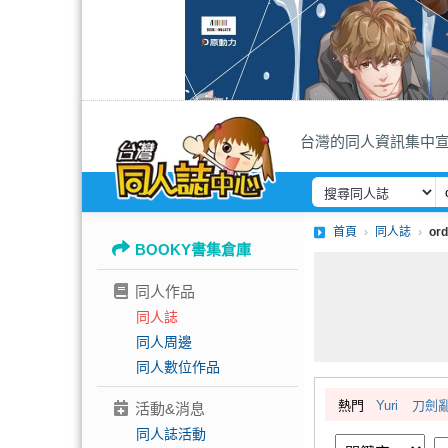
台灣的同人資訊集中
首頁
同人誌
or
BOOKY書集倉庫
同人作品
同人誌
同人周邊
同人數位作品
熱門
Yuri
刀劍
活動&消息
同人誌活動