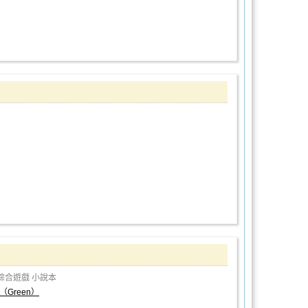
綜合遊戲
小說本
（Green）