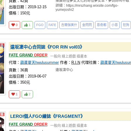
頁數：42頁
推廣奇怪夢女文化的奇怪夢女本，夢到妳叫不敢
詳細：https://mrszhang.wixsite.com/fgo-
出版日期：2019-12-15
yumejoshi2
價格：150元
0
1
FGO
FATE
吉爾伽美什
金閃閃
恩奇都
小恩
狂狗
遠坂凜中心合同誌《FOR RIN vol03》
FATE GRAND
ORDER
一般向
線上遊戲
插畫本
代理：
葫蘆夏天hwulusummer
作者：
R.I.N
代理社團：
葫蘆夏天hwulusu
頁數：36頁
遠坂凜中心
出版日期：2019-06-07
價格：350元
1
2
LEROI個人FGO繪誌《FRAGMENT》
FATE GRAND
ORDER
一般向
線上遊戲
插畫本