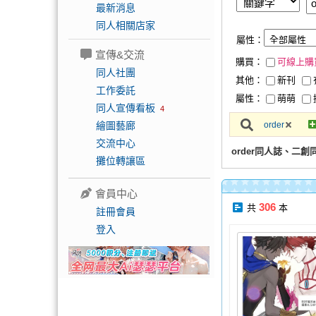
最新消息
同人相關店家
屬性：
宣傳&交流
購買：
可線上購
同人社團
其他：
新刊
工作委託
屬性：
萌萌
同人宣傳看板
4
繪圖藝廊
order
交流中心
order同人誌、二創
攤位轉讓區
會員中心
306
共
本
註冊會員
登入