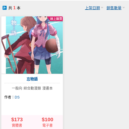
社團管理中心
1
共
本
上架日期
銷售數量
登入BOOKY委託管理
忘物語
一般向
綜合動漫類
漫畫本
作者：
DS
$173
$100
實體書
電子書