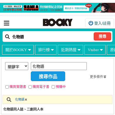
登入/註冊
我的購物車
我的訂單
搜尋
我的電子書架
關於BOOKY
排行榜
近期熱搜
Vtuber
原
如何購買
海外購買說明
常見問題Q&A
更多條件
如何委託販售
購買實體書
購買電子書
預購中
客服中心
化物語
台灣同人誌中心
化物語同人誌、二創同人本