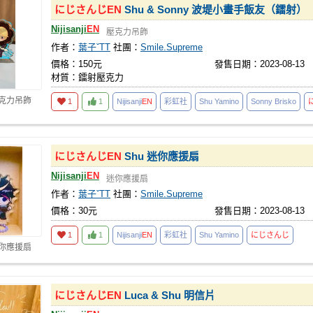
にじさんじ
EN
Shu & Sonny 波堤小畫手飯友（鐳射）
Nijisanji
EN
壓克力吊飾
作者：
葉子ˇTT
社團：
Smile.Supreme
價格：150元
發售日期：2023-08-13
材質：鐳射壓克力
壓克力吊飾
1
1
Nijisanji
EN
彩虹社
Shu Yamino
Sonny Brisko
にじさんじ
EN
Shu 迷你應援扇
Nijisanji
EN
迷你應援扇
作者：
葉子ˇTT
社團：
Smile.Supreme
價格：30元
發售日期：2023-08-13
1
1
Nijisanji
EN
彩虹社
Shu Yamino
にじさんじ
迷你應援扇
にじさんじ
EN
Luca & Shu 明信片