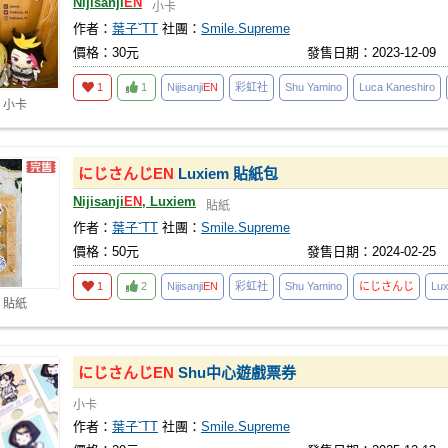
Nijisanji
EN
小卡
作者：
葉子ˇTT
社團：
Smile.Supreme
價格：30元
發售日期：2023-12-09
1
1
Nijisanji
EN
彩虹社
Shu Yamino
Luca Kaneshiro
 小卡
にじさんじ
EN
Luxiem 貼紙包
Nijisanji
EN
, Luxiem
貼紙
作者：
葉子ˇTT
社團：
Smile.Supreme
價格：50元
發售日期：2024-02-25
1
2
Nijisanji
EN
彩虹社
Shu Yamino
にじさんじ
Lu
 貼紙
にじさんじ
EN
Shu中心遊戲票券
小卡
作者：
葉子ˇTT
社團：
Smile.Supreme