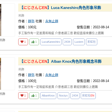
【
にじさんじ
EN
】Luca Kaneshiro角色形象吊飾
吊飾
作者：
靜弥
社團：
永無止靜
價格：100元
發售日期：2022-08-14
手工製作有一定差異和瑕疵 介意者請三思 歡迎直接來攤位上選購
 吊飾
1
1
LucaKaneshiro
2434
Luxiem
彩虹社
【
にじさんじ
EN
】Alban Knox角色形象概念吊飾
吊飾
作者：
靜弥
社團：
永無止靜
價格：100元
發售日期：2022-08-14
手工製作有一定瑕疵和差異 介意者請三思 歡迎到攤位上選購
 吊飾
1
1
AlbanKnox
Noctyx
2434
彩虹社
EN