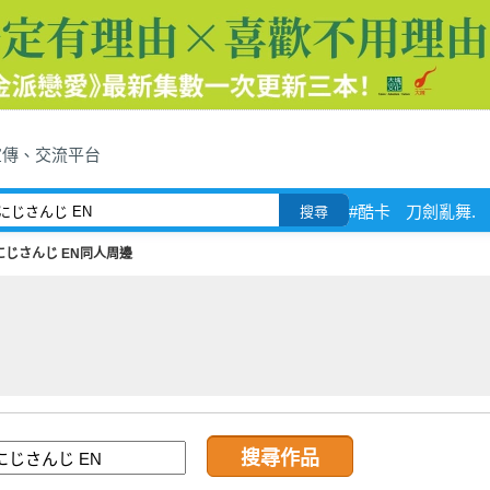
宣傳、交流平台
#酷卡
刀劍亂舞.
搜尋
にじさんじ EN同人周邊