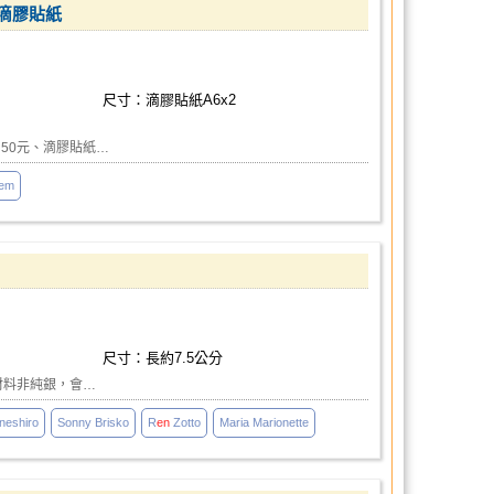
閃膠滴膠貼紙
尺寸：滴膠貼紙A6x2
50元、滴膠貼紙…
iem
尺寸：長約7.5公分
材料非純銀，會…
neshiro
Sonny Brisko
R
en
Zotto
Maria Marionette