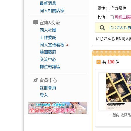
最新消息
屬性：
同人相關店家
其他：
可線上購
宣傳&交流
にじさんじ E
同人社團
工作委託
にじさんじ EN同人
同人宣傳看板
4
繪圖藝廊
交流中心
130
共
件
攤位轉讓區
會員中心
註冊會員
登入
一般向 收藏品