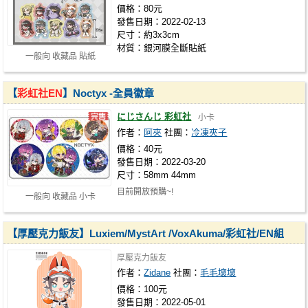
價格：80元
發售日期：2022-02-13
尺寸：約3x3cm
材質：銀河膜全斷貼紙
一般向 收藏品 貼紙
【
彩虹社EN
】Noctyx -全員徽章
にじさんじ 彩虹社
小卡
作者：
阿夾
社團：
冷凍夾子
價格：40元
發售日期：2022-03-20
尺寸：58mm 44mm
目前開放預購~!
一般向 收藏品 小卡
【厚壓克力飯友】Luxiem/MystArt /VoxAkuma/彩虹社/EN組
厚壓克力飯友
作者：
Zidane
社團：
毛毛壞壞
價格：100元
發售日期：2022-05-01