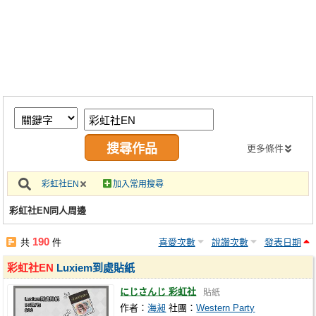
同人社團
工作委託
同人宣傳看板
繪圖藝廊
交流中心
攤位轉讓區
更多條件
會員功能選單
彩虹社EN
加入常用搜尋
會員中心
彩虹社EN同人周邊
註冊會員
190
共
件
喜愛次數
說讚次數
發表日期
登入
彩虹社EN
Luxiem到處貼紙
にじさんじ 彩虹社
貼紙
作者：
海昶
社團：
Western Party