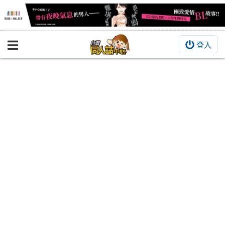
登入
BOOKY書集倉庫
同人作品
同人誌
同人周邊
同人數位作品
活動&消息
同人誌活動
最新消息
同人相關店家
宣傳&交流