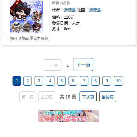
壓克力吊飾
作者：
迷鹿島
社團：
迷鹿島
價格：120元
發售日期：未定
尺寸：6cm
一般向 收藏品 壓克力吊飾
下一頁
上一頁
1
1
2
3
4
5
6
7
8
9
10
共 19 頁
第一頁
上10頁
下10頁
最後頁