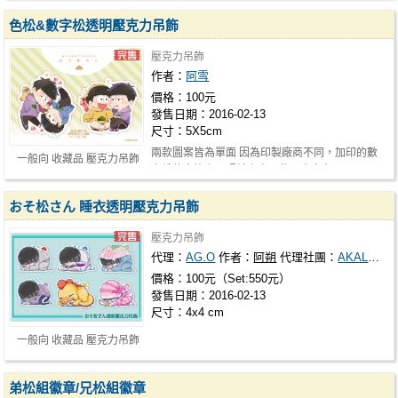
色松&數字松透明壓克力吊飾
壓克力吊飾
作者：
阿雪
價格：100元
發售日期：2016-02-13
尺寸：5X5cm
兩款圖案皆為單面 因為印製廠商不同，加印的數
一般向 收藏品 壓克力吊飾
字松款會比上面照片上大一些，介意者…
おそ松さん 睡衣透明壓克力吊飾
壓克力吊飾
代理：
AG.O
作者：
阿朔
代理社團：
AKALOHA▲
價格：100元（Set:550元）
發售日期：2016-02-13
尺寸：4x4 cm
一般向 收藏品 壓克力吊飾
弟松組徽章/兄松組徽章