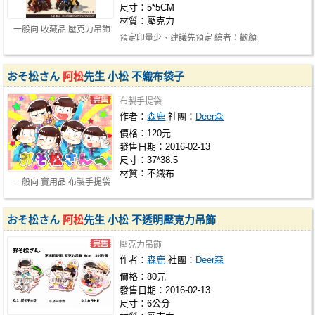
尺寸：5*5CM
材質：壓克力
一般向 收藏品 壓克力吊飾
預定印量少、建議先預定 繪者：歡顏
おそ松さん
阿松
先生 小松 不織布袋子
布製手提袋
作者：
森鹿
社團：
Deer森
價格：120元
發售日期：2016-02-13
尺寸：37*38.5
材質：不織布
一般向 實用品 布製手提袋
おそ松さん
阿松
先生 小松 不透明壓克力吊飾
壓克力吊飾
作者：
森鹿
社團：
Deer森
價格：80元
發售日期：2016-02-13
尺寸：6公分