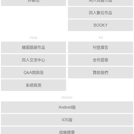
許願池
同人周邊作品
同人數位作品
BOOKY
Help
Ad
繪圖藝廊作品
刊登廣告
同人交流中心
合作提案
Q&A問與答
贊助我們
系統檢測
Mobile
Android版
iOS版
結帳精靈