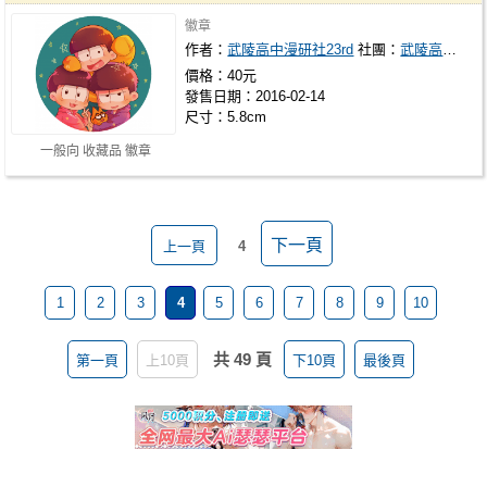
徽章
作者：
武陵高中漫研社23rd
社團：
武陵高中漫研社23rd
價格：40元
發售日期：2016-02-14
尺寸：5.8cm
一般向 收藏品 徽章
下一頁
上一頁
4
1
2
3
4
5
6
7
8
9
10
共 49 頁
第一頁
上10頁
下10頁
最後頁