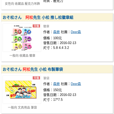
材質：壓克力
女性向 收藏品 壓克力吊飾
おそ松さん
阿松
先生 小松 推し松徽章組
徽章
作者：
森鹿
社團：
Deer森
價格：100元
發售日期：2016-02-13
尺寸：5.8 4.4 3.2
一般向 收藏品 徽章
おそ松さん
阿松
先生 小松 布製筆袋
筆袋
作者：
森鹿
社團：
Deer森
價格：150元
發售日期：2016-02-13
尺寸：17*7.5
一般向 文具用品 筆袋