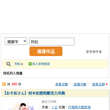
同人社團
工作委託
同人宣傳看板
繪圖藝廊
交流中心
攤位轉讓區
更多條件
會員功能選單
阿松
加入常用搜尋
會員中心
阿松同人周邊
註冊會員
490
共
件
喜愛次數
說讚次數
發表日期
登入
【おそ松さん】材木松透明壓克力吊飾
壓克力吊飾
作者：
ㄑㄊ
社團：
打個哈欠都是淚