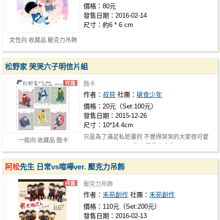
價格：80元
發售日期：2016-02-14
尺寸：約6 * 6 cm
女性向 收藏品 壓克力吊飾
松野家 哭哭六子明信片組
酷卡
作者：
叔貝
社團：
搶食少年
價格：20元（Set:100元）
發售日期：2015-12-26
尺寸：10*14.4cm
只是為了滿足私慾畫的 不覺得哭哭的大家很可愛
一般向 收藏品 酷卡
嗎QDQ 內心的小野獸在蠢蠢欲動啊(## …
阿松
先生 日常vs喧嘩ver. 壓克力吊飾
壓克力吊飾
作者：
禾苑創作
社團：
禾苑創作
價格：110元（Set:200元）
發售日期：2016-02-13