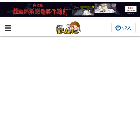
登入
BOOKY書集倉庫
同人作品
同人誌
同人周邊
同人數位作品
活動&消息
同人誌活動
最新消息
同人相關店家
宣傳&交流