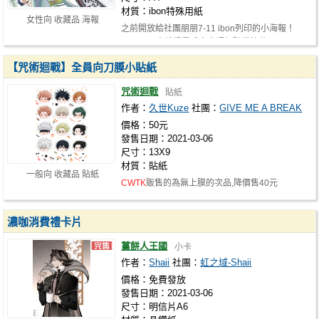
材質：ibon特殊用紙
女性向 收藏品 海報
之前開放給社團朋朋7-11 ibon列印的小海報！
CWTK
37高雄場墨香太太認親隨機掉落~
【咒術迴戰】全員向刀膜小貼紙
咒術迴戰
貼紙
作者：
久世Kuze
社團：
GIVE ME A BREAK
價格：50元
發售日期：2021-03-06
尺寸：13X9
材質：貼紙
一般向 收藏品 貼紙
CWTK
販售的為無上膜的次品,降價售40元
濃咖消費禮卡片
薑餅人王國
小卡
作者：
Shaii
社團：
虹之域-Shaii
價格：免費發放
發售日期：2021-03-06
尺寸：明信片A6