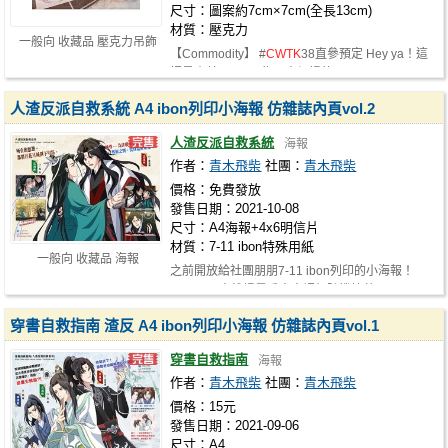
尺寸：圖案約7cm×7cm(全長13cm)
材質：壓克力
一般向 收藏品 壓克力吊飾
【Commodity】 #
CWTK
38直參預定 Hey ya！這
裡是小羊~(*ˊˇˋ*)/ 為了寒假場的CWT-K…
人渣反派自救系統 A4 ibon列印小海報 仿雜誌內頁vol.2
人渣反派自救系統
海報
作者：
青木飛柴
社團：
青木飛柴
價格：免費發放
發售日期：2021-10-08
尺寸：A4海報+4x6明信片
材質：7-11 ibon特殊用紙
一般向 收藏品 海報
之前開放給社團朋朋7-11 ibon列印的小海報！
CWTK
37高雄場墨香太太認親隨機掉落~
穿書自救指南 渣反 A4 ibon列印小海報 仿雜誌內頁vol.1
穿書自救指南
海報
作者：
青木飛柴
社團：
青木飛柴
價格：15元
發售日期：2021-09-06
尺寸：A4