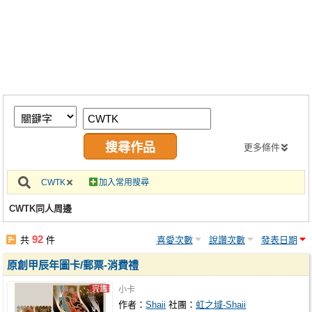
同人社團
工作委託
同人宣傳看板
繪圖藝廊
交流中心
攤位轉讓區
更多條件
會員功能選單
CWTK
加入常用搜尋
會員中心
CWTK同人周邊
註冊會員
92
共
件
喜愛次數
說讚次數
發表日期
登入
原創甲辰年圖卡/郵票-消費禮
小卡
作者：
Shaii
社團：
虹之域-Shaii