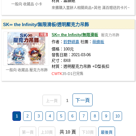
材質：晶鑽紙
一般向 收藏品 小卡
來攤購入薑餅人相關商品+其他 滿百贈送的卡片~
SK∞ the Infinity/無限滑板/透明壓克力吊飾
SK∞ the Infinity/無限滑板
壓克力吊飾
作者：
鈴野崎嘉
社團：
萌繪板
價格：100元
發售日期：2021-03-06
尺寸：8X8
材質：透明壓克力吊飾 +D型長扣
一般向 收藏品 壓克力吊飾
CWTK
35-D1已完售
下一頁
上一頁
1
1
2
3
4
5
6
7
8
9
10
共 10 頁
第一頁
上10頁
下10頁
最後頁