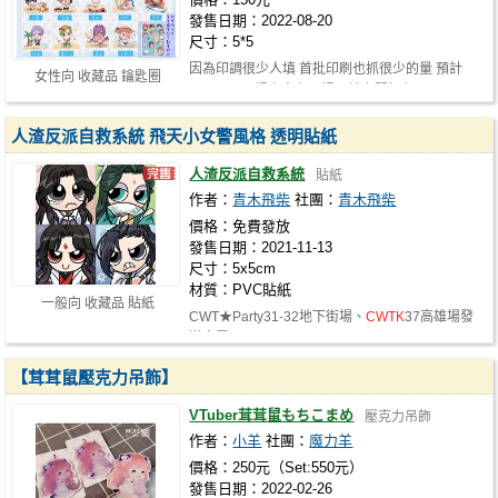
發售日期：2022-08-20
尺寸：5*5
因為印調很少人填 首批印刷也抓很少的量 預計
女性向 收藏品 鑰匙圈
8/20
CWTK
場次會在現場及線上開加印預…
人渣反派自救系統 飛天小女警風格 透明貼紙
人渣反派自救系統
貼紙
作者：
青木飛柴
社團：
青木飛柴
價格：免費發放
發售日期：2021-11-13
尺寸：5x5cm
材質：PVC貼紙
一般向 收藏品 貼紙
CWT★Party31-32地下街場、
CWTK
37高雄場發
送完畢
【茸茸鼠壓克力吊飾】
VTuber茸茸鼠もちこまめ
壓克力吊飾
作者：
小羊
社團：
魔力羊
價格：250元（Set:550元）
發售日期：2022-02-26