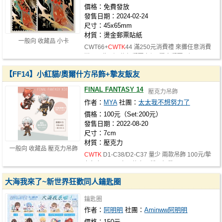
價格：免費發放
發售日期：2024-02-24
尺寸：45x65mm
材質：燙金郵票貼紙
一般向 收藏品 小卡
CWT66+
CWTK
44 滿250元消費禮 來攤任意消費
滿250贈一組 龍年郵票卡組 (燙金郵票+小…
【FF14】小紅貓/奧爾什方吊飾+摯友飯友
FINAL FANTASY 14
壓克力吊飾
作者：
MYA
社團：
太太我不想努力了
價格：100元（Set:200元）
發售日期：2022-08-20
尺寸：7cm
材質：壓克力
一般向 收藏品 壓克力吊飾
CWTK
D1-C38/D2-C37 量少 兩款吊飾 100元/摯
友飯友120元 奧爾什方兩種一起帶 200元…
大海我來了~新世界狂歡同人鑰匙圈
鑰匙圈
作者：
阿明明
社團：
Aminww阿明明
價格：150元