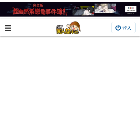
登入
BOOKY書集倉庫
同人作品
同人誌
同人周邊
同人數位作品
活動&消息
同人誌活動
最新消息
同人相關店家
宣傳&交流