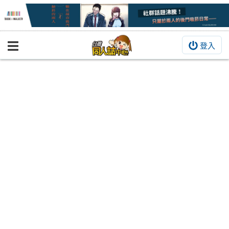
登入
BOOKY書集倉庫
同人作品
同人誌
同人周邊
同人數位作品
活動&消息
同人誌活動
最新消息
同人相關店家
宣傳&交流