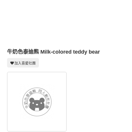
同人社團
工作委託
同人宣傳看板
繪圖藝廊
交流中心
牛奶色泰迪熊 Milk-colored teddy bear
攤位轉讓區
加入喜愛社團
會員功能選單
會員中心
註冊會員
登入