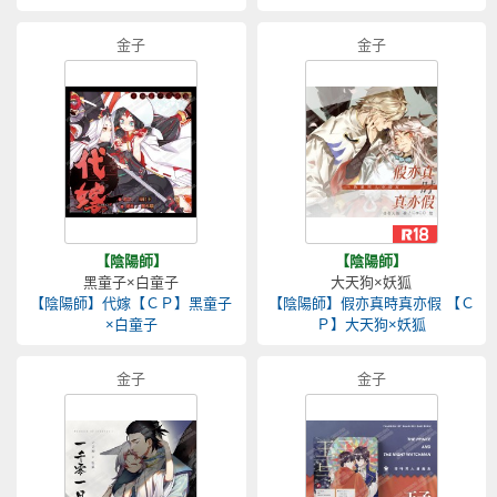
金子
金子
【陰陽師】
【陰陽師】
黑童子×白童子
大天狗×妖狐
【陰陽師】代嫁【ＣＰ】黑童子
【陰陽師】假亦真時真亦假 【Ｃ
×白童子
Ｐ】大天狗×妖狐
金子
金子