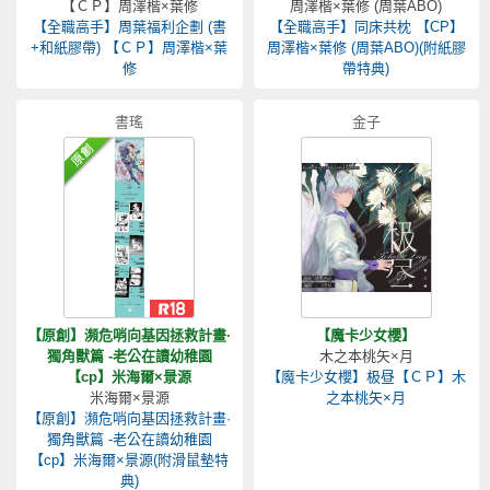
【ＣＰ】周澤楷×葉修
周澤楷×葉修 (周葉ABO)
【全職高手】周葉福利企劃 (書
【全職高手】同床共枕 【CP】
+和紙膠帶) 【ＣＰ】周澤楷×葉
周澤楷×葉修 (周葉ABO)(附紙膠
修
帶特典)
書瑤
金子
【原創】瀕危哨向基因拯救計畫·
【魔卡少女櫻】
獨角獸篇 -老公在讀幼稚園
木之本桃矢×月
【cp】米海爾×景源
【魔卡少女櫻】极昼【ＣＰ】木
米海爾×景源
之本桃矢×月
【原創】瀕危哨向基因拯救計畫·
獨角獸篇 -老公在讀幼稚園
【cp】米海爾×景源(附滑鼠墊特
典)