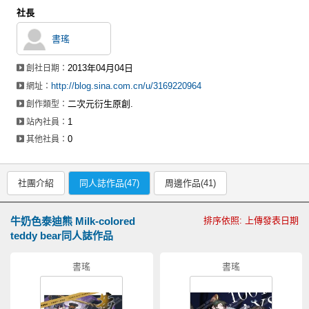
社長
書瑤
2013年04月04日
創社日期：
http://blog.sina.com.cn/u/3169220964
網址：
二次元衍生原創.
創作類型：
1
站內社員：
0
其他社員：
社團介紹
同人誌作品(47)
周邊作品(41)
牛奶色泰迪熊 Milk-colored
排序依照: 上傳發表日期
teddy bear同人誌作品
書瑤
書瑤