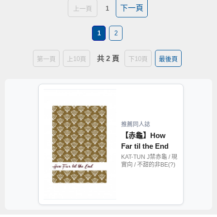
下一頁
上一頁
1
1
2
共 2 頁
第一頁
上10頁
下10頁
最後頁
推薦同人誌
【赤龜】How
Far til the End
KAT-TUN J禁赤龜 / 現
實向 / 不甜的非BE(?)