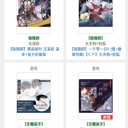
陰陽師
【陰陽師】
玉藻前
大天狗×妖狐
【陰陽師】黄粱彼时 玉藻前 漫
【陰陽師】一千零一日II (書+徽
本+長方形徽章
章特典)【ＣＰ】大天狗×妖狐
書瑤
書瑤
【全職高手】
【全職高手】