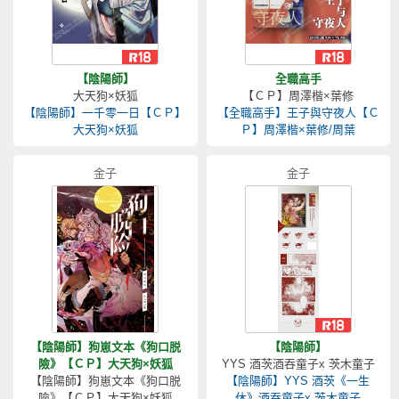
【陰陽師】
全職高手
大天狗×妖狐
【ＣＰ】周澤楷×葉修
【陰陽師】一千零一日【ＣＰ】
【全職高手】王子與守夜人【Ｃ
大天狗×妖狐
Ｐ】周澤楷×葉修/周葉
金子
金子
【陰陽師】狗崽文本《狗口脱
【陰陽師】
險》【ＣＰ】大天狗×妖狐
YYS 酒茨酒吞童子x 茨木童子
【陰陽師】狗崽文本《狗口脱
【陰陽師】YYS 酒茨《一生
險》【ＣＰ】大天狗×妖狐
休》酒吞童子x 茨木童子