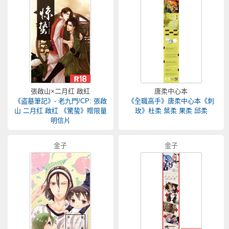
張啟山×二月红 啟紅
唐柔中心本
《盗墓筆記》- 老九門/CP: 張啟
《全職高手》唐柔中心本《刺
山 二月红 啟红 《驚蛰》贈限量
玫》杜柔 葉柔 果柔 邱柔
明信片
金子
金子