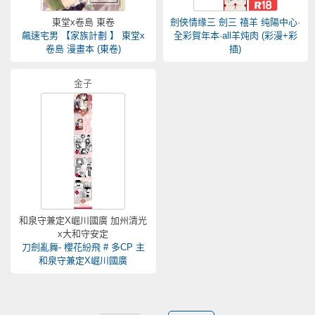
東堂x卷島 東卷
劍俠情缘三 劍三 禧羊 纯陽中心·
飆速宅男 【家族計劃 】 東堂x
全彩賀年本·all羊炖肉 (彩漫+彩
卷島 漫畫本 (東卷)
插)
金子
和泉守兼定X崛川國廣 加州清光
x大和守安定
刀劍亂舞- 櫻花紛飛 # 多CP 主
和泉守兼定X崛川國廣