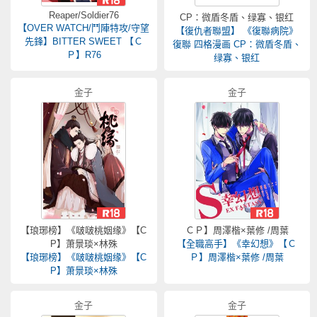
Reaper/Soldier76
CP：微盾冬盾、绿寡、银红
【OVER WATCH/鬥陣特攻/守望
【復仇者聯盟】 《復聯病院》
先鋒】BITTER SWEET 【Ｃ
復聯 四格漫画 CP：微盾冬盾、
Ｐ】R76
绿寡、银红
金子
金子
【琅琊榜】《啵啵桃姻缘》【C
ＣＰ】周澤楷×葉修 /周葉
P】萧景琰×林殊
【全職高手】《幸幻想》【Ｃ
【琅琊榜】《啵啵桃姻缘》【C
Ｐ】周澤楷×葉修 /周葉
P】萧景琰×林殊
金子
金子