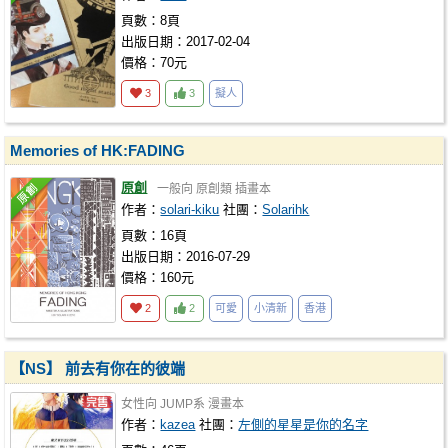
頁數：8頁
出版日期：2017-02-04
價格：70元
3
3
擬人
Memories of HK:FADING
原創
一般向
原創類
插畫本
作者：
solari-kiku
社團：
Solarihk
頁數：16頁
出版日期：2016-07-29
價格：160元
2
2
可愛
小清新
香港
【NS】 前去有你在的彼端
女性向
JUMP系
漫畫本
作者：
kazea
社團：
左側的星星是你的名字