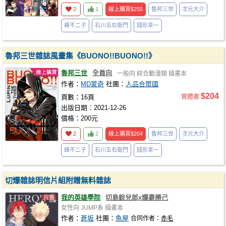
2
1
線上購買
$255
魯邦三世
次元大介
峰不二子
石川五右衛門
錢形幸一
魯邦三世雜誌風畫集《BUONO!!BUONO!!》
魯邦三世
全員向
一般向
綜合動漫類
插畫本
作者：
MD蒙奇
社團：
人品合眾國
$204
頁數：16頁
實體書
出版日期：2021-12-26
價格：200元
2
2
線上購買
$204
魯邦三世
次元大介
峰不二子
石川五右衛門
錢形幸一
切爆雜誌明信片組附贈無料雜誌
我的英雄學院
切島銳兒郎x爆豪勝己
女性向
JUMP系
插畫本
作者：
蒼坂
社團：
魚屋
合同作者：
赤毛