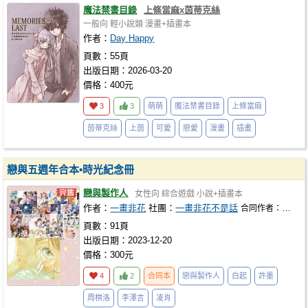
魔法禁書目錄
上條當麻x茵蒂克絲
一般向
輕小說類
漫畫+插畫本
作者：
Day Happy
頁數：55頁
出版日期：2026-03-20
價格：400元
3
3
萌萌
魔法禁書目錄
上條當麻
茵蒂克絲
上茵
可愛
戀愛
漫畫
插畫
戀與五週年合本▪時光紀念冊
戀與製作人
女性向
綜合遊戲
小說+插畫本
作者：
一畫非花
社團：
一畫非花不是話
合同作者：
※繪手
頁數：91頁
出版日期：2023-12-20
價格：300元
4
2
合同本
戀與製作人
白起
許墨
周棋洛
李澤言
凌肖