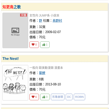
知更鳥
之歌
女性向
JUMP系
小說本
作者：
野
社團：
鳥野村
頁數：32頁
出版日期：2009-02-07
價格：70元
0
1
The Nest!
一般向
歐美動漫類
漫畫本
作者：
華鯉
頁數：8頁
出版日期：2013-08-10
價格：70元
6
3
形象崩壞
DC
ROBIN