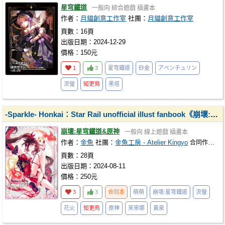
星穹鐵道
一般向
綜合遊戲
插畫本
作者：
月貓創意工作室
社團：
月貓創意工作室
頁數：16頁
出版日期：2024-12-29
價格：150元
1
3
星穹鐵道
砂金
アベンチュリン
流螢
知更鳥
黑塔
-Sparkle- Honkai：Star Rail unofficial illust fanbook《崩壞:星穹鐵道&原神》
崩壞:星穹鐵道&原神
一般向
線上遊戲
插畫本
作者：
金魚
社團：
金魚工房 - Atelier Kingyo
合同作者：
v
頁數：28頁
出版日期：2024-08-11
價格：250元
3
3
合同本
萌萌
崩壞:星穹鐵道
流螢
花火
知更鳥
原神
芙寧娜
黃泉