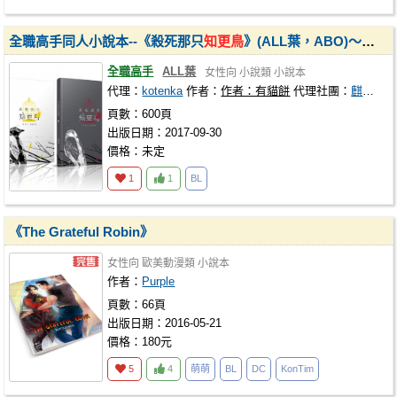
全職高手同人小說本--《殺死那只
知更鳥
》(ALL葉，ABO)～二刷
全職高手
ALL葉
女性向
小說類
小說本
代理：
kotenka
作者：
作者：有貓餅
代理社團：
麒麟天真閣
頁數：600頁
出版日期：2017-09-30
價格：未定
1
1
BL
《The Grateful Robin》
女性向
歐美動漫類
小說本
作者：
Purple
頁數：66頁
出版日期：2016-05-21
價格：180元
5
4
萌萌
BL
DC
KonTim