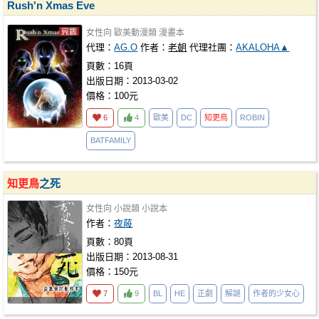
Rush'n Xmas Eve
女性向
歐美動漫類
漫畫本
代理：
AG.O
作者：
老朝
代理社團：
AKALOHA▲
頁數：16頁
出版日期：2013-03-02
價格：100元
6
4
歐美
DC
知更鳥
ROBIN
BATFAMILY
知更鳥
之死
女性向
小說類
小說本
作者：
夜蒑
頁數：80頁
出版日期：2013-08-31
價格：150元
7
9
BL
HE
正劇
解謎
作者的少女心