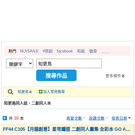
同人社團
工作委託
同人宣傳看板
繪圖藝廊
熱門
NIJISANJI
#原創
facebook
和紙
徽章
＿＿
交流中心
攤位轉讓區
會員功能選單
更多條件
會員中心
知更鳥
加入常用搜尋
註冊會員
知更鳥同人誌、二創同人本
登入
10
共
本
喜愛次數
說讚次數
發表日期
FF44 C105【月貓創意】星穹鐵道 二創同人畫集 全彩本 GO AROUND THE STAR 繪師 小野大貓