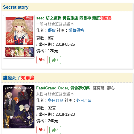
Secret story
seec 紡之邏輯 黃昏旅店 四目神 籠庭
知更鳥
一般向
綜合遊戲
插畫本
作者：
優爾
社團：
懶莓優格
頁數：8頁
出版日期：2019-05-25
價格：120元
0
1
誰殺死了
知更鳥
Fate/Grand Order, 偶像夢幻祭
薩莫薩, 獅心
女性向
綜合遊戲
漫畫本
作者：
冬日月夏
社團：
冬日月夏
頁數：32頁
出版日期：2018-12-23
價格：240元
4
3