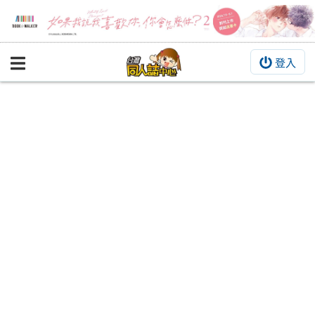
登入
BOOKY書集倉庫
同人作品
同人誌
同人周邊
同人數位作品
活動&消息
同人誌活動
最新消息
同人相關店家
宣傳&交流