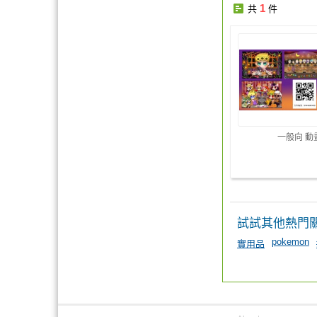
1
共
件
一般向 動
試試其他熱門
pokemon
實用品