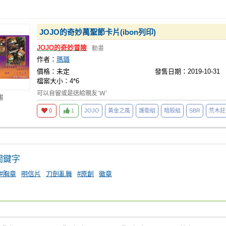
JOJO的奇妙萬聖節卡片(ibon列印)
JOJO的奇妙冒險
動畫
作者：
瑪璐
價格：未定
發售日期：2019-10-31
檔案大小：4*6
可以自留或是送給親友ˊＷˋ
畫
0
1
JOJO
黃金之風
護衛組
暗殺組
SBR
荒木莊
關鍵字
#胸章
明信片
刀劍亂舞
#原創
徽章