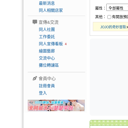
最新消息
屬性：
同人相關店家
其他：
有開放預
宣傳&交流
JOJO的奇妙冒險
同人社團
工作委託
同人宣傳看板
4
繪圖藝廊
交流中心
攤位轉讓區
會員中心
註冊會員
登入