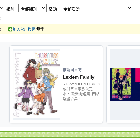
類別：
活動：
訂
條件
加入常用搜尋
推薦同人誌
Luxiem Family
NIJISANJI EN Luxiem
成員五人家族設定
本， 歡樂向短篇+四格
漫畫合集。