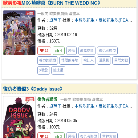
歐美影視
MIX-燒辦桌《BURN THE WEDDING》
一般向
歐美影劇類
漫畫本
作者：
卓芭子
社團：
本想吃花生，反被花生吃(PEANUTS BANANA)
頁數：32頁
出版日期：2019-02-16
價格：150元
12
4
惡搞
形象崩壞
復仇者聯盟
權力的遊戲
怪獸的產地
哈比人
漢尼拔
星際大戰
X戰警
迪士尼
復仇者聯盟3《Daddy Issue》
復仇者聯盟
一般向
歐美影劇類
漫畫本
作者：
卓芭子
社團：
本想吃花生，反被花生吃(PEANUTS BANANA)
頁數：24頁
出版日期：2018-05-05
價格：100元
12
3
惡搞
復仇者聯盟
雷神索爾