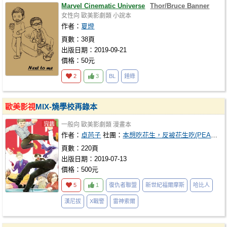
Marvel Cinematic Universe
Thor/Bruce Banner
女性向
歐美影劇類
小說本
作者：
夏燈
頁數：38頁
出版日期：2019-09-21
價格：50元
2
3
BL
錘綠
歐美影視
MIX-燒學校再錄本
一般向
歐美影劇類
漫畫本
作者：
卓芭子
社團：
本想吃花生，反被花生吃(PEANUTS BANANA)
頁數：220頁
出版日期：2019-07-13
價格：500元
5
1
復仇者聯盟
新世紀福爾摩斯
哈比人
漢尼拔
X戰警
雷神索爾