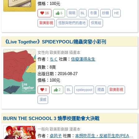
價格：100元
16
6
萌萌
BL
冬彌
砂糖
HE
歐美影視
怪獸與牠們的產地
保育組
《Live Together》SPIDEYPOOL/賤蟲突發小彩刊
女性向
歐美影劇類
插畫本
作者：
ちく
社團：
信癡漢得永生
頁數：8頁
出版日期：2016-08-27
價格：100元
0
2
BL
spideypool
賤蟲
歐美影視
漫威
BURN THE SCHOOOL 3 燒學校運動會大決戰
一般向
歐美影劇類
漫畫本
作者：
卓芭子
社團：
本想吃花生，反被花生吃(PEANUTS BANANA)