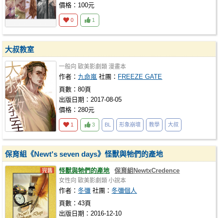
價格：100元
0
1
大叔教室
一般向
歐美影劇類
漫畫本
作者：
九命嵐
社團：
FREEZE GATE
頁數：80頁
出版日期：2017-08-05
價格：280元
1
3
BL
形象崩壞
教學
大叔
保育組《Newt's seven days》怪獸與牠們的產地
怪獸與牠們的產地
保育組NewtxCredence
女性向
歐美影劇類
小說本
作者：
冬彌
社團：
冬彌個人
頁數：43頁
出版日期：2016-12-10