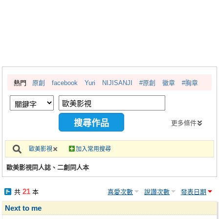
同人社團
工作委託
同人宣傳看板
繪圖藝廊
熱門
原創
facebook
Yuri
NIJISANJI
#原創
徽章
#胸章
交流中心
攤位轉讓區
會員功能選單
更多條件
會員中心
歐美影視
加入常用搜尋
註冊會員
歐美影視同人誌、二創同人本
登入
21
共
本
喜愛次數
說讚次數
發表日期
Next to me