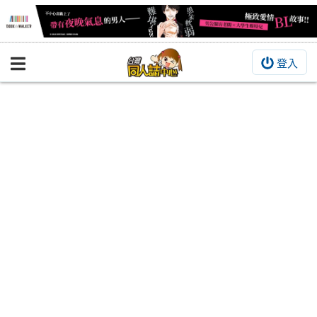
登入
BOOKY書集倉庫
同人作品
同人誌
同人周邊
同人數位作品
活動&消息
同人誌活動
最新消息
同人相關店家
宣傳&交流