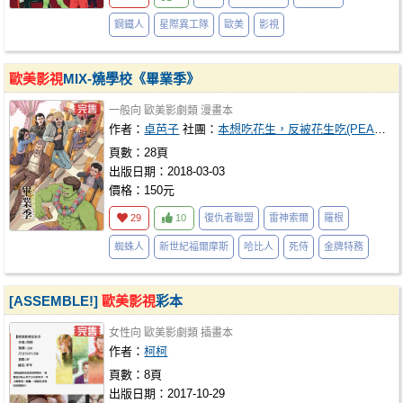
鋼鐵人
星際異工隊
歐美
影視
歐美影視
MIX-燒學校《畢業季》
一般向
歐美影劇類
漫畫本
作者：
卓芭子
社團：
本想吃花生，反被花生吃(PEANUTS BANANA)
頁數：28頁
出版日期：2018-03-03
價格：150元
29
10
復仇者聯盟
雷神索爾
羅根
蜘蛛人
新世紀福爾摩斯
哈比人
死侍
金牌特務
[ASSEMBLE!]
歐美影視
彩本
女性向
歐美影劇類
插畫本
作者：
柯柯
頁數：8頁
出版日期：2017-10-29