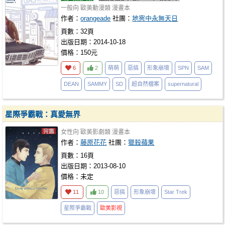
一般向
歐美動漫類
漫畫本
作者：
orangeade
社團：
地窖中永無天日
頁數：32頁
出版日期：2014-10-18
價格：150元
6
2
萌萌
惡搞
形象崩壞
SPN
SAM
DEAN
SAMMY
SD
超自然檔案
supernatural
星際爭霸戰：真愛無界
女性向
歐美影劇類
漫畫本
作者：
藤原花花
社團：
獵殺蘋果
頁數：16頁
出版日期：2013-08-10
價格：未定
11
10
惡搞
形象崩壞
Star Trek
星際爭霸戰
歐美影視