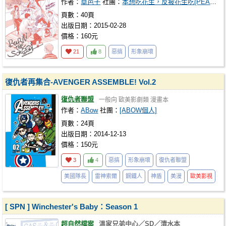
作者：
卓芭子
社團：
本想吃花生，反被花生吃(PEANUTS BANANA)
頁數：40頁
出版日期：2015-02-28
價格：160元
21
8
惡搞
形象崩壞
復仇者再集合-AVENGER ASSEMBLE! Vol.2
復仇者聯盟
一般向
歐美影劇類
漫畫本
作者：
ABow
社團：
[ABOW個人]
頁數：24頁
出版日期：2014-12-13
價格：150元
3
4
惡搞
形象崩壞
復仇者聯盟
美國隊長
雷神索爾
鋼鐵人
神盾
美漫
歐美影視
[ SPN ] Winchester's Baby：Season 1
超自然檔案
溫家兄弟中心／SD／清水本