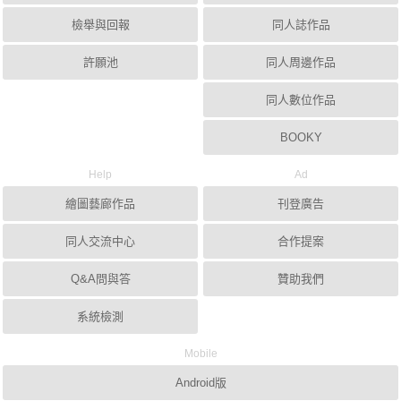
檢舉與回報
同人誌作品
許願池
同人周邊作品
同人數位作品
BOOKY
Help
Ad
繪圖藝廊作品
刊登廣告
同人交流中心
合作提案
Q&A問與答
贊助我們
系統檢測
Mobile
Android版