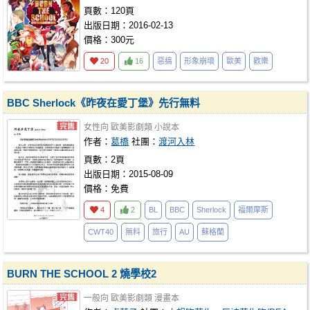
頁數：120頁
出版日期：2016-02-13
價格：300元
20
16
惡搞
形象崩壞
歐美
歡樂
BBC Sherlock《昨夜在愛丁堡》先行無料
女性向
歐美影劇類
小說本
作者：
葛橋
社團：
渡河入林
頁數：2頁
出版日期：2015-08-09
價格：免費
4
2
BL
BBC
Sherlock
福爾摩斯
CWT40
無料
旅行
AU
蘇格蘭
BURN THE SCHOOL 2 燒學校2
一般向
歐美影劇類
漫畫本